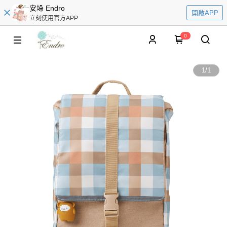
安垛 Endro
開啟APP
立刻使用官方APP
0
1
/
1