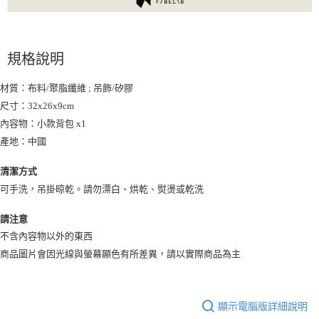
規格說明
材質：布料/聚脂纖維 ; 吊飾/矽膠
尺寸：32x26x9cm
內容物：小款背包 x1
產地：中國
清潔方式
可手洗，吊掛晾乾。請勿漂白、烘乾、熨燙或乾洗
請注意
不含內容物以外的東西
商品圖片會因光線與螢幕顯色有所差異，請以實際商品為主
顯示電腦版詳細說明