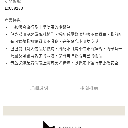
LINE Pay
商品編號
華南商業銀行
彰化商業銀行
10088258
Apple Pay
上海商業儲蓄銀行
台北富邦商業銀行
國泰世華商業銀行
兆豐國際商業銀行
商品特色
悠遊付
臺灣中小企業銀行
台中商業銀行
一款適合旅行及上學使用的後背包
匯豐（台灣）商業銀行
華泰商業銀行
Google Pay
包身採用極輕量布料製作，搭配減壓背帶舒適不勒肩膀，胸前配
聯邦商業銀行
遠東國際商業銀行
元大商業銀行
永豐商業銀行
有可調整胸扣讓肩帶不滑脫，完美貼合小朋友身型
ATM付款
玉山商業銀行
星展（台灣）商業銀行
包包開口寬大物品好收納，搭配束口繩不怕東西掉落，內部有一
台新國際商業銀行
中國信託商業銀行
隔層及可書寫名字的區域，學習自律收拾自己的物品
運送方式
台灣樂天信用卡公司
包蓋邊緣及肩背帶上綴有反光飾條，提醒來車讓行走更為安全
宅配
每筆NT$85，滿NT$999(含以上)免運費
詳細說明
相關推薦