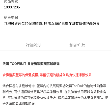
超商取貨付款
商品編號
華南商業銀行
彰化商業銀行
10337205
LINE Pay
上海商業儲蓄銀行
台北富邦商業銀行
國泰世華商業銀行
兆豐國際商業銀行
銷售重點
Apple Pay
臺灣中小企業銀行
台中商業銀行
含柳橙與藍莓的保濕噴霧, 喚醒沉睡的肌膚並具有快速凈顏效果
匯豐（台灣）商業銀行
華泰商業銀行
悠遊付
聯邦商業銀行
遠東國際商業銀行
元大商業銀行
永豐商業銀行
Google Pay
玉山商業銀行
星展（台灣）商業銀行
詳細說明
相關推薦
台新國際商業銀行
中國信託商業銀行
ATM付款
台灣樂天信用卡公司
運送方式
法國 TOOFRUIT 果漾晨喚潔顏保濕噴霧
全家取貨付款
每筆NT$85，滿NT$999(含以上)免運費
含柳橙與藍莓的保濕噴霧, 喚醒沉睡的肌膚並具有快速凈顏效果
付款後全家取貨
結合柳橙內多種維他命, 藍莓內的抗氧清潔功效與TooFruit的植物性油脂專
每筆NT$85，滿NT$999(含以上)免運費
利成分, 可快速保濕外更具舒緩與淨顏效果. 在洗臉後使用可以有效軟化角
質, 幫助後續的保養流程能有效被吸收. 柳橙與藍莓結合的水果香氛甜味, 適
付款後萊爾富取貨
合各年齡層與類型肌膚.
每筆NT$100，滿NT$999(含以上)免運費