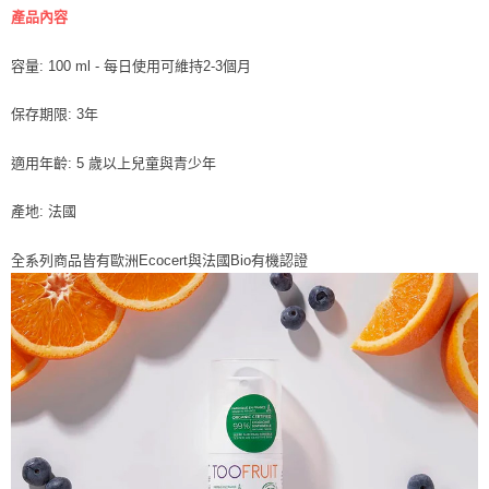
7-11取貨付款
產品內容
每筆NT$85，滿NT$999(含以上)免運費
容量: 100 ml - 每日使用可維持2-3個月
付款後7-11取貨
每筆NT$85，滿NT$999(含以上)免運費
保存期限: 3年
宅配
適用年齡: 5 歲以上兒童與青少年
每筆NT$85，滿NT$999(含以上)免運費
產地: 法國
全系列商品皆有歐洲Ecocert與法國Bio有機認證