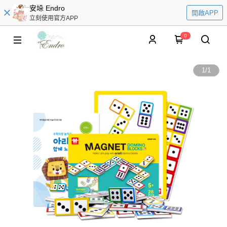
安垛 Endro
開啟APP
立刻使用官方APP
0
1
/
1