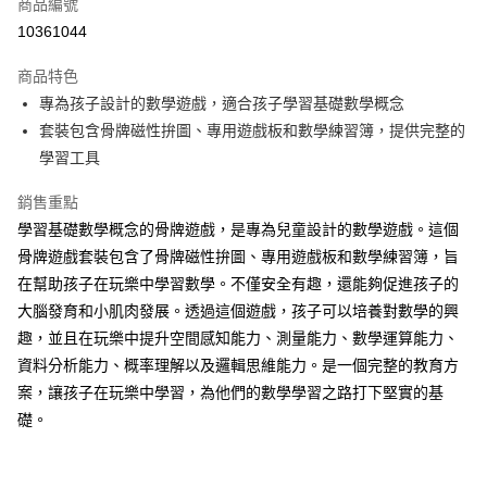
超商取貨付款
商品編號
華南商業銀行
彰化商業銀行
10361044
LINE Pay
上海商業儲蓄銀行
台北富邦商業銀行
國泰世華商業銀行
兆豐國際商業銀行
商品特色
Apple Pay
臺灣中小企業銀行
台中商業銀行
專為孩子設計的數學遊戲，適合孩子學習基礎數學概念
匯豐（台灣）商業銀行
華泰商業銀行
悠遊付
套裝包含骨牌磁性拚圖、專用遊戲板和數學練習簿，提供完整的
聯邦商業銀行
遠東國際商業銀行
元大商業銀行
永豐商業銀行
學習工具
Google Pay
玉山商業銀行
星展（台灣）商業銀行
台新國際商業銀行
中國信託商業銀行
ATM付款
銷售重點
台灣樂天信用卡公司
學習基礎數學概念的骨牌遊戲，是專為兒童設計的數學遊戲。這個
運送方式
骨牌遊戲套裝包含了骨牌磁性拚圖、專用遊戲板和數學練習簿，旨
在幫助孩子在玩樂中學習數學。不僅安全有趣，還能夠促進孩子的
全家取貨付款
大腦發育和小肌肉發展。透過這個遊戲，孩子可以培養對數學的興
每筆NT$85，滿NT$999(含以上)免運費
趣，並且在玩樂中提升空間感知能力、測量能力、數學運算能力、
付款後全家取貨
資料分析能力、概率理解以及邏輯思維能力。是一個完整的教育方
每筆NT$85，滿NT$999(含以上)免運費
案，讓孩子在玩樂中學習，為他們的數學學習之路打下堅實的基
礎。
付款後萊爾富取貨
每筆NT$100，滿NT$999(含以上)免運費