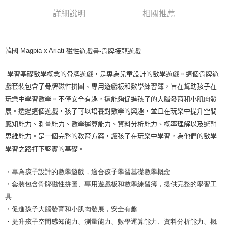
7-11取貨付款
詳細說明
相關推薦
每筆NT$85，滿NT$999(含以上)免運費
付款後7-11取貨
韓國 Magpia x Ariati
磁性遊戲書
-
骨牌接龍遊戲
每筆NT$85，滿NT$999(含以上)免運費
宅配
學習基礎數學概念的骨牌遊戲，是專為兒童設計的數學遊戲。這個骨牌遊
每筆NT$85，滿NT$999(含以上)免運費
戲套裝包含了骨牌磁性拚圖、專用遊戲板和數學練習簿，旨在幫助孩子在
玩樂中學習數學。不僅安全有趣，還能夠促進孩子的大腦發育和小肌肉發
展。透過這個遊戲，孩子可以培養對數學的興趣，並且在玩樂中提升空間
感知能力、測量能力、數學運算能力、資料分析能力、概率理解以及邏輯
思維能力。是一個完整的教育方案，讓孩子在玩樂中學習，為他們的數學
學習之路打下堅實的基礎。
・專為孩子設計的數學遊戲，適合孩子學習基礎數學概念
・套裝包含骨牌磁性拚圖、專用遊戲板和數學練習簿，提供完整的學習工
具
・促進孩子大腦發育和小肌肉發展，安全有趣
・提升孩子空間感知能力、測量能力、數學運算能力、資料分析能力、概