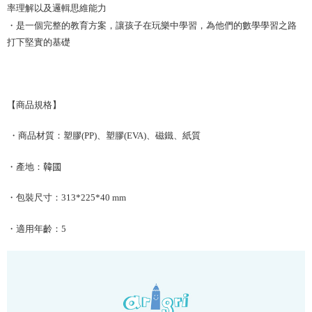
率理解以及邏輯思維能力
・是一個完整的教育方案，讓孩子在玩樂中學習，為他們的數學學習之路
打下堅實的基礎
【商品規格】
・商品材質：塑膠
(PP)
、塑膠
(EVA)
、磁鐵、紙質
・產地：
韓國
・包裝尺寸：
313*225*40
mm
・適用年齡：
5