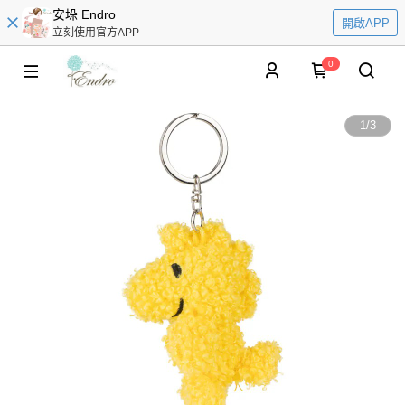
安垛 Endro
開啟APP
立刻使用官方APP
0
1
/
3