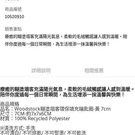
合作金庫商業銀行
第一商業銀行
超商取貨付款
商品編號
華南商業銀行
彰化商業銀行
10520910
LINE Pay
上海商業儲蓄銀行
台北富邦商業銀行
國泰世華商業銀行
兆豐國際商業銀行
銷售重點
Apple Pay
臺灣中小企業銀行
台中商業銀行
療癒的糊塗塌客充滿陽光氣息，柔軟的毛絨觸感讓人感到溫暖。陪
匯豐（台灣）商業銀行
華泰商業銀行
悠遊付
伴你度過每一個日常瞬間，為生活增添一抹溫馨與快樂！
聯邦商業銀行
遠東國際商業銀行
元大商業銀行
永豐商業銀行
Google Pay
玉山商業銀行
星展（台灣）商業銀行
台新國際商業銀行
中國信託商業銀行
ATM付款
台灣樂天信用卡公司
詳細說明
相關推薦
運送方式
療癒的糊塗塌客充滿陽光氣息，柔軟的毛絨觸感讓人感到溫暖。
全家取貨付款
陪伴你度過每一個日常瞬間，為生活增添一抹溫馨與快樂！
每筆NT$85，滿NT$999(含以上)免運費
商品規格
付款後全家取貨
品名：Woodstock糊塗塌客環保填充鑰匙圈-黃 7cm
尺寸：7CM-約7x7x6CM
每筆NT$85，滿NT$999(含以上)免運費
材質：100% Recycled Polyester
付款後萊爾富取貨
※清洗方式: 手洗
不可漂白/ 不可烘乾/ 不可熨燙/ 不可乾洗