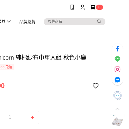
0
權益
品牌總覽
e Unicorn 純棉紗布巾單入組 秋色小鹿
999免運
90