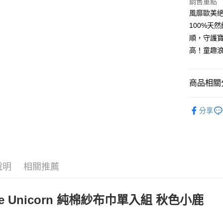
銷售重點
台灣樂
運送方式
風靡歐美絕
100%天
全家取貨
順，守護
每筆NT$8
高！童趣
付款後全
每筆NT$8
商品相關分
付款後萊
親愛寶貝
每筆NT$1
分享
7-11取貨
每筆NT$8
付款後7-1
說明
相關推薦
每筆NT$8
宅配
ttle Unicorn 純棉紗布巾單入組 秋色小鹿
每筆NT$8