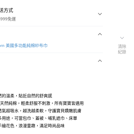
送方式
999免運
次付款
Unicorn 美國多功能純棉紗布巾
清除
紀錄
期付款
0 利率 每期
NT$230
21家銀行
庫商業銀行
第一商業銀行
付款
業銀行
彰化商業銀行
業儲蓄銀行
台北富邦商業銀行
華商業銀行
兆豐國際商業銀行
然的溫柔，貼近自然的舒爽感
小企業銀行
台中商業銀行
0%天然純棉，輕柔舒服不刺激，所有寶寶皆適用
台灣）商業銀行
華泰商業銀行
透氣超吸水，越洗越柔軟，守護寶貝嬌嫩肌膚
業銀行
遠東國際商業銀行
多用途，可當包巾、蓋被、哺乳遮巾、床單
業銀行
永豐商業銀行
手繪花色，浪漫童趣，滿足時尚品味
業銀行
星展（台灣）商業銀行
際商業銀行
中國信託商業銀行