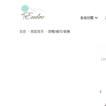
全站分類
首頁
親愛寶貝
舒眠/被巾/安撫