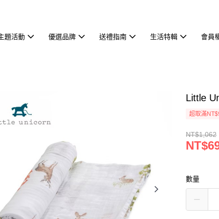
主題活動
優選品牌
送禮指南
生活特輯
會員
Littl
超取滿NT$
NT$1,062
NT$6
數量