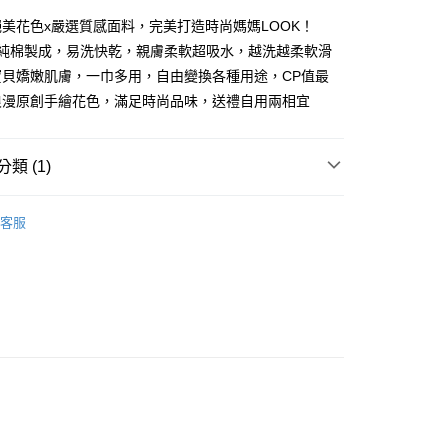
天信用卡公司
美花色x嚴選質感面料，完美打造時尚媽媽LOOK！
然純棉製成，易洗快乾，親膚柔軟超吸水，越洗越柔軟滑
付款
寶貝嬌嫩肌膚，一巾多用，自由變換各種用途，CP值最
5，滿NT$999(含以上)免運費
浪漫原創手繪花色，滿足時尚品味，送禮自用兩相宜
家取貨
5，滿NT$999(含以上)免運費
類 (1)
爾富取貨
舒眠/被巾/安撫
00，滿NT$999(含以上)免運費
客服
付款
5，滿NT$999(含以上)免運費
1取貨
5，滿NT$999(含以上)免運費
5，滿NT$999(含以上)免運費