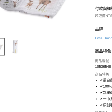
付款與運
超取滿NT$
付款方式
品牌
信用卡一
Little 
信用卡分
商品特色
3 期 
商品編號
合作金
超商取貨
10536548
華南商
LINE Pay
上海商
商品特色
國泰世
✔最自
Apple Pay
臺灣中
✔10
匯豐（
悠遊付
✔親膚
聯邦商
✔一巾
元大商
ATM付款
✔原創
玉山商
台新國