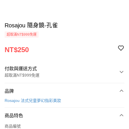
Rosajou 隨身鏡-孔雀
超取滿NT$999免運
NT$250
付款與運送方式
超取滿NT$999免運
付款方式
品牌
信用卡一次付款
Rosajou 法式兒童夢幻指彩美妝
信用卡分期付款
3 期 0 利率 每期
NT$83
21家銀行
商品特色
合作金庫商業銀行
第一商業銀行
超商取貨付款
商品編號