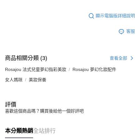
付款後7-11取貨
顯示電腦版詳細說明
每筆NT$85，滿NT$999(含以上)免運費
宅配
客服
每筆NT$85，滿NT$999(含以上)免運費
商品相關分類 (3)
查看全部
Rosajou 法式兒童夢幻指彩美妝
Rosajou 夢幻化妝配件
女人媽咪
美妝保養
評價
喜歡這個商品嗎？購買後給他一個好評吧
本分類熱銷
全站排行