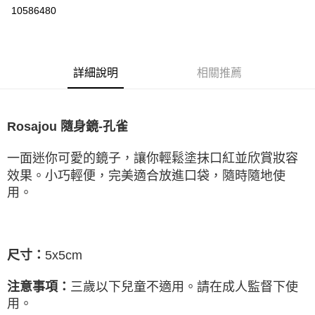
華南商業銀行
彰化商業銀行
10586480
LINE Pay
上海商業儲蓄銀行
台北富邦商業銀行
國泰世華商業銀行
兆豐國際商業銀行
Apple Pay
臺灣中小企業銀行
台中商業銀行
匯豐（台灣）商業銀行
華泰商業銀行
悠遊付
詳細說明
相關推薦
聯邦商業銀行
遠東國際商業銀行
元大商業銀行
永豐商業銀行
ATM付款
玉山商業銀行
星展（台灣）商業銀行
台新國際商業銀行
中國信託商業銀行
Rosajou 隨身鏡-孔雀
運送方式
台灣樂天信用卡公司
全家取貨付款
一面迷你可愛的鏡子，讓你輕鬆塗抹口紅並欣賞妝容
每筆NT$85，滿NT$999(含以上)免運費
效果。
小巧輕便，完美適合放進口袋，隨時隨地使
用。
付款後全家取貨
每筆NT$85，滿NT$999(含以上)免運費
付款後萊爾富取貨
尺寸：
5x5
cm
每筆NT$100，滿NT$999(含以上)免運費
注意事項：
三歲以下兒童不適用。請在成人監督下使
7-11取貨付款
用。
每筆NT$85，滿NT$999(含以上)免運費