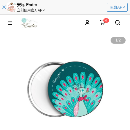
安垛 Endro
開啟APP
立刻使用官方APP
0
1
/
2