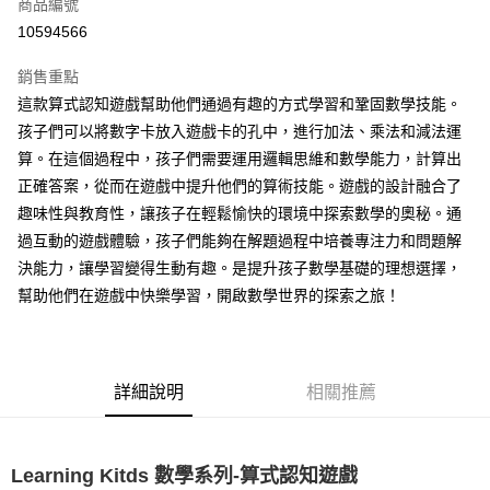
超商取貨付款
商品編號
華南商業銀行
彰化商業銀行
10594566
LINE Pay
上海商業儲蓄銀行
台北富邦商業銀行
國泰世華商業銀行
兆豐國際商業銀行
銷售重點
Apple Pay
臺灣中小企業銀行
台中商業銀行
這款算式認知遊戲幫助他們通過有趣的方式學習和鞏固數學技能。
匯豐（台灣）商業銀行
華泰商業銀行
悠遊付
孩子們可以將數字卡放入遊戲卡的孔中，進行加法、乘法和減法運
聯邦商業銀行
遠東國際商業銀行
元大商業銀行
永豐商業銀行
算。在這個過程中，孩子們需要運用邏輯思維和數學能力，計算出
ATM付款
玉山商業銀行
星展（台灣）商業銀行
正確答案，從而在遊戲中提升他們的算術技能。遊戲的設計融合了
台新國際商業銀行
中國信託商業銀行
趣味性與教育性，讓孩子在輕鬆愉快的環境中探索數學的奧秘。通
運送方式
台灣樂天信用卡公司
過互動的遊戲體驗，孩子們能夠在解題過程中培養專注力和問題解
全家取貨付款
決能力，讓學習變得生動有趣。是提升孩子數學基礎的理想選擇，
每筆NT$85，滿NT$999(含以上)免運費
幫助他們在遊戲中快樂學習，開啟數學世界的探索之旅！
付款後全家取貨
每筆NT$85，滿NT$999(含以上)免運費
詳細說明
相關推薦
付款後萊爾富取貨
每筆NT$100，滿NT$999(含以上)免運費
7-11取貨付款
Learning Kitds 數學系列-算式認知遊戲