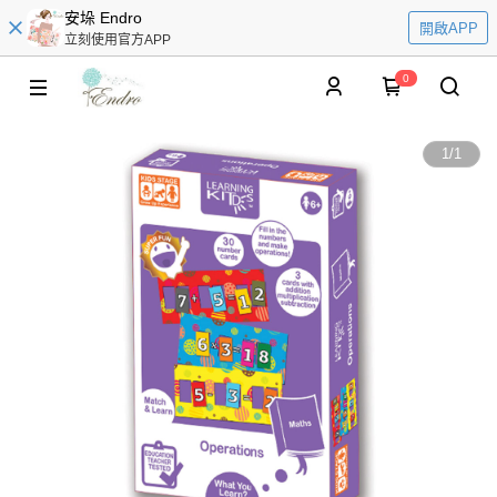
安垛 Endro
開啟APP
立刻使用官方APP
0
1
/
1