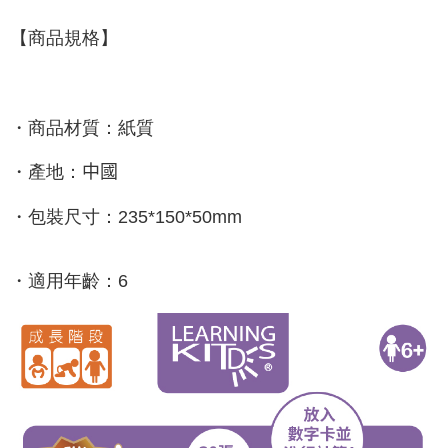
【商品規格】
・商品材質：紙質
・產地：
中國
・包裝尺寸：
235*150*50mm
・適用年齡：
6