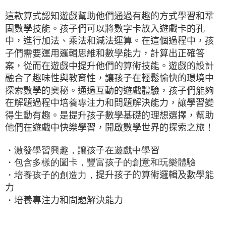
每筆NT$85，滿NT$999(含以上)免運費
這款算式認知遊戲幫助他們通過有趣的方式學習和鞏
付款後7-11取貨
固數學技能。孩子們可以將數字卡放入遊戲卡的孔
每筆NT$85，滿NT$999(含以上)免運費
中，進行加法、乘法和減法運算。在這個過程中，孩
宅配
子們需要運用邏輯思維和數學能力，計算出正確答
案，從而在遊戲中提升他們的算術技能。遊戲的設計
每筆NT$85，滿NT$999(含以上)免運費
融合了趣味性與教育性，讓孩子在輕鬆愉快的環境中
探索數學的奧秘。通過互動的遊戲體驗，孩子們能夠
在解題過程中培養專注力和問題解決能力，讓學習變
得生動有趣。是提升孩子數學基礎的理想選擇，幫助
他們在遊戲中快樂學習，開啟數學世界的探索之旅！
・激發學習興趣，讓孩子在遊戲中學
習
・包含多樣的
圖卡
，豐富孩子的創意和玩樂體驗
・培養孩子的創造力，
提升孩子的算術邏輯及數學能
力
・
培養專注力和問題解決能力