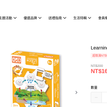
主題活動
優選品牌
送禮指南
生活特輯
會員
Learn
超取滿NT$
NT$200
NT$1
數量