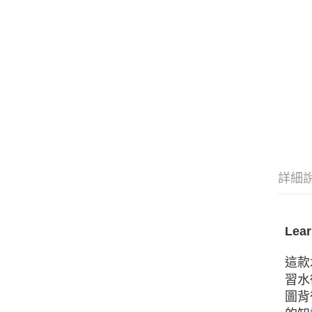
詳細
Lea
這款
習水
圖背