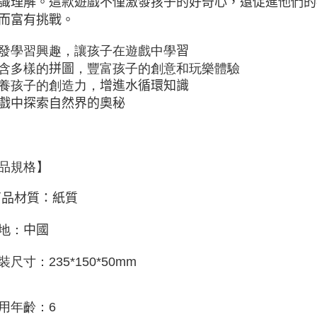
識理解。這款遊戲不僅激發孩子的好奇心，還促進他們的
而富有挑戰。
發學習興趣，讓孩子在遊戲中學
習
含多樣的
拼圖
，豐富孩子的創意和玩樂體驗
養孩子的創造力，
增進水循環知識
戲中探索自然界的奧秘
品規格】
商品材質：紙質
地：
中國
裝尺寸：
235*150*50mm
用年齡：
6