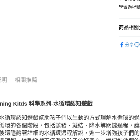
台灣樂
學習過程
運送方式
全家取貨
每筆NT$8
商品相關分
付款後全
親愛寶貝
分享
每筆NT$8
親愛寶貝
付款後萊
送禮指南
每筆NT$1
🍀更多品
7-11取貨
說明
相關推薦
每筆NT$8
付款後7-1
rning Kitds 科學系列-水循環認知遊戲
每筆NT$8
水循環認知遊戲幫助孩子們以生動的方式理解水循環的過
宅配
循環的各個階段，包括蒸發、凝結、降水等關鍵過程，讓
每筆NT$8
後還隱藏著詳細的水循環過程解說，進一步增強孩子們的