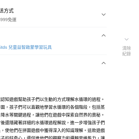
送方式
999免運
次付款
g Kitds 兒童益智啟蒙學習玩具
清除
紀錄
期付款
0 利率 每期
NT$56
21家銀行
庫商業銀行
第一商業銀行
付款
業銀行
彰化商業銀行
業儲蓄銀行
台北富邦商業銀行
華商業銀行
兆豐國際商業銀行
環認知遊戲幫助孩子們以生動的方式理解水循環的過程。
小企業銀行
台中商業銀行
拼圖，孩子們可以直觀地學習水循環的各個階段，包括蒸
台灣）商業銀行
華泰商業銀行
、降水等關鍵過程，讓他們在遊戲中探索自然界的奧秘。
業銀行
遠東國際商業銀行
背後還隱藏著詳細的水循環過程解說，進一步增強孩子們
業銀行
永豐商業銀行
果，使他們在拼圖遊戲中獲得深入的知識理解。這款遊戲
業銀行
星展（台灣）商業銀行
際商業銀行
中國信託商業銀行
孩子的好奇心，還促進他們的觀察力和邏輯思維能力，讓