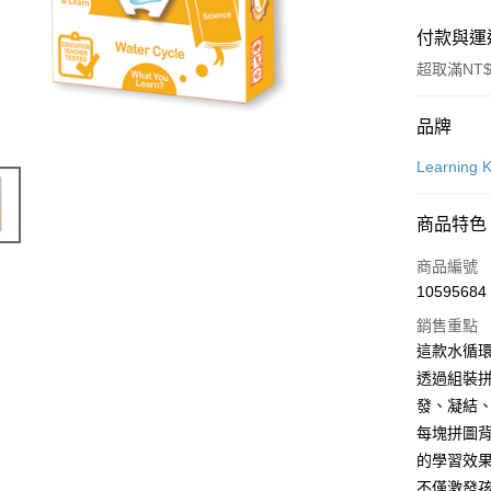
付款與運
超取滿NT$
付款方式
品牌
信用卡一
Learnin
信用卡分
商品特色
3 期 
商品編號
合作金
超商取貨
10595684
華南商
LINE Pay
上海商
銷售重點
國泰世
這款水循
Apple Pay
臺灣中
透過組裝
匯豐（
悠遊付
發、凝結
聯邦商
每塊拼圖
元大商
ATM付款
的學習效
玉山商
台新國
不僅激發