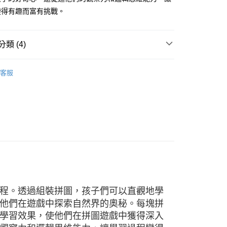
天信用卡公司
變得有趣而富有挑戰。
付款
5，滿NT$999(含以上)免運費
類 (4)
家取貨
益智玩具
客服
5，滿NT$999(含以上)免運費
積木/拼圖
爾富取貨
小童選品 6~8歲
00，滿NT$999(含以上)免運費
牌
Learning Kitds 兒童益智啟蒙
付款
5，滿NT$999(含以上)免運費
1取貨
5，滿NT$999(含以上)免運費
程。透過組裝拼圖，孩子們可以直觀地學
他們在遊戲中探索自然界的奧秘。每塊拼
5，滿NT$999(含以上)免運費
學習效果，使他們在拼圖遊戲中獲得深入