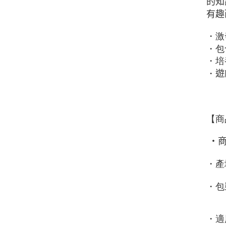
的知
有趣
・激
・包
・培
・
遊
【商
・
・產
・包
・適