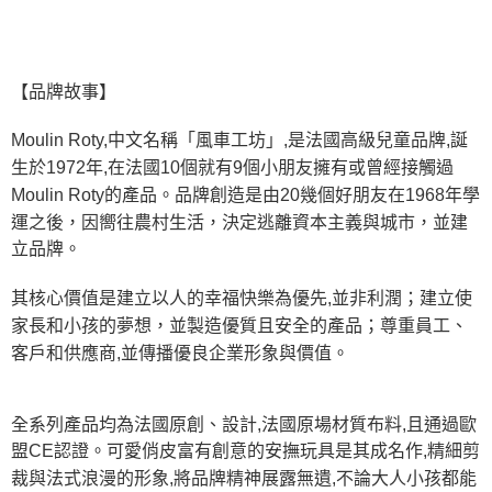
【品牌故事】
Moulin Roty,中文名稱「風車工坊」,是法國高級兒童品牌,誕
生於1972年,在法國10個就有9個小朋友擁有或曾經接觸過
Moulin Roty的產品。品牌創造是由20幾個好朋友在1968年學
運之後，因嚮往農村生活，決定逃離資本主義與城市，並建
立品牌。
其核心價值是建立以人的幸福快樂為優先,並非利潤；建立使
家長和小孩的夢想，並製造優質且安全的產品；尊重員工、
客戶和供應商,並傳播優良企業形象與價值。
全系列產品均為法國原創、設計,法國原場材質布料,且通過歐
盟CE認證。
可愛俏皮富有創意的安撫玩具是其成名作,精細剪
裁與法式浪漫的形象,將品牌精神展露無遺,不論大人小孩都能