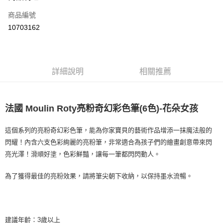
合作金庫商業銀行
第一商業銀行
超商取貨付款
商品編號
華南商業銀行
彰化商業銀行
10703162
LINE Pay
上海商業儲蓄銀行
台北富邦商業銀行
國泰世華商業銀行
兆豐國際商業銀行
Apple Pay
臺灣中小企業銀行
台中商業銀行
匯豐（台灣）商業銀行
華泰商業銀行
悠遊付
詳細說明
相關推薦
聯邦商業銀行
遠東國際商業銀行
元大商業銀行
永豐商業銀行
ATM付款
玉山商業銀行
星展（台灣）商業銀行
台新國際商業銀行
中國信託商業銀行
法國 Moulin Roty亮粉奇幻彩色筆(6色)-花朵女孩
運送方式
台灣樂天信用卡公司
全家取貨付款
這個系列的亮粉奇幻彩色筆，能為你家寶貝的藝術作品增添一抹魔法般的
每筆NT$85，滿NT$999(含以上)免運費
閃耀！內含六支色彩絢麗的亮粉筆，非常適合為孩子們的繪畫創意帶來閃
亮光澤！滑順好塗，色彩鮮豔，讓每一筆都閃閃動人。
付款後全家取貨
每筆NT$85，滿NT$999(含以上)免運費
為了獲得最佳的亮粉效果，請將筆尖朝下收納，以保持墨水流暢。
付款後萊爾富取貨
每筆NT$100，滿NT$999(含以上)免運費
建議年齡：3歲以上