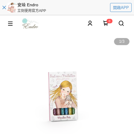
安垛 Endro
開啟APP
立刻使用官方APP
0
1
/
3