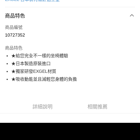
信用卡分期付款
3 期 0 利率 每期
NT$943
21家銀行
商品特色
合作金庫商業銀行
第一商業銀行
LINE Pay
商品編號
華南商業銀行
彰化商業銀行
10727352
Apple Pay
上海商業儲蓄銀行
台北富邦商業銀行
國泰世華商業銀行
兆豐國際商業銀行
商品特色
悠遊付
臺灣中小企業銀行
台中商業銀行
★給您完全不一樣的坐椅體驗
匯豐（台灣）商業銀行
華泰商業銀行
ATM付款
★日本製造原裝進口
聯邦商業銀行
遠東國際商業銀行
元大商業銀行
永豐商業銀行
★獨家研發EXGEL材質
運送方式
玉山商業銀行
星展（台灣）商業銀行
★吸收動能並且減輕您身體的負擔
台新國際商業銀行
中國信託商業銀行
宅配
台灣樂天信用卡公司
每筆NT$85，滿NT$999(含以上)免運費
詳細說明
相關推薦