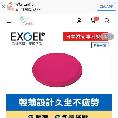
安垛 Endro
開啟APP
立刻使用官方APP
0
1
/
4