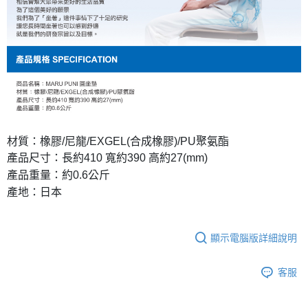
材質：橡膠/尼龍/EXGEL(合成橡膠)/PU聚氨酯
產品尺寸：長約410 寬約390 高約27(mm)
產品重量：約0.6公斤
產地：日本
顯示電腦版詳細說明
客服