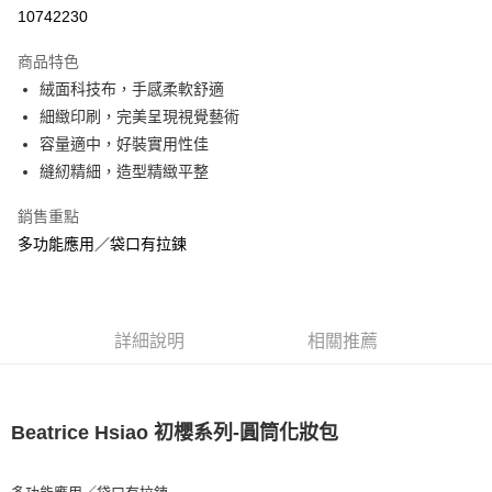
華南商業銀行
彰化商業銀行
10742230
LINE Pay
上海商業儲蓄銀行
台北富邦商業銀行
國泰世華商業銀行
兆豐國際商業銀行
商品特色
Apple Pay
臺灣中小企業銀行
台中商業銀行
絨面科技布，手感柔軟舒適
匯豐（台灣）商業銀行
華泰商業銀行
悠遊付
細緻印刷，完美呈現視覺藝術
聯邦商業銀行
遠東國際商業銀行
元大商業銀行
永豐商業銀行
容量適中，好裝實用性佳
ATM付款
玉山商業銀行
星展（台灣）商業銀行
縫紉精細，造型精緻平整
台新國際商業銀行
中國信託商業銀行
運送方式
台灣樂天信用卡公司
銷售重點
全家取貨付款
多功能應用／袋口有拉鍊
每筆NT$85，滿NT$999(含以上)免運費
付款後全家取貨
每筆NT$85，滿NT$999(含以上)免運費
詳細說明
相關推薦
付款後萊爾富取貨
每筆NT$100，滿NT$999(含以上)免運費
Beatrice Hsiao 初櫻系列-圓筒化妝包
7-11取貨付款
每筆NT$85，滿NT$999(含以上)免運費
多功能應用／袋口有拉鍊