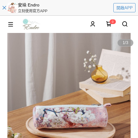
安垛 Endro
開啟APP
立刻使用官方APP
0
1
/
3