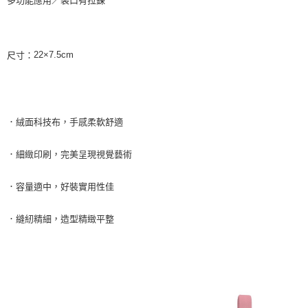
付款後7-11取貨
每筆NT$85，滿NT$999(含以上)免運費
22×7.5cm
尺寸：
宅配
每筆NT$85，滿NT$999(含以上)免運費
．絨面科技布，手感柔軟舒適
．細緻印刷，完美呈現視覺藝術
．容量適中，好裝實用性佳
．縫紉精細，造型精緻平整