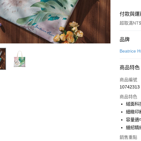
付款與運
超取滿NT$
付款方式
品牌
信用卡一
Beatric
信用卡分
商品特色
3 期 
商品編號
合作金
超商取貨
10742313
華南商
LINE Pay
上海商
商品特色
國泰世
絨面科
Apple Pay
臺灣中
細緻印
匯豐（
悠遊付
容量適
聯邦商
縫紉精
元大商
ATM付款
玉山商
銷售重點