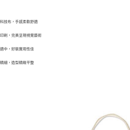
面科技布，手感柔軟舒適
緻印刷，完美呈現視覺藝術
量適中，好裝實用性佳
紉精細，造型精緻平整