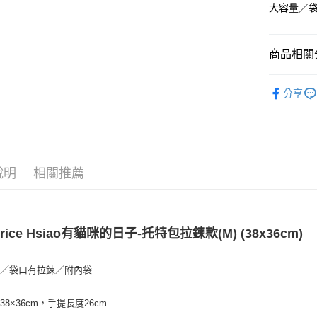
台新國
大容量／
台灣樂
運送方式
全家取貨
商品相關分
每筆NT$8
女人媽咪
分享
付款後全
🍀更多品
每筆NT$8
付款後萊
每筆NT$1
說明
相關推薦
7-11取貨
每筆NT$8
付款後7-1
trice Hsiao有貓咪的日子-托特包拉鍊款(M) (38x36cm)
每筆NT$8
量／袋口有拉鍊／附內袋
宅配
每筆NT$8
38×36cm，手提長度26cm