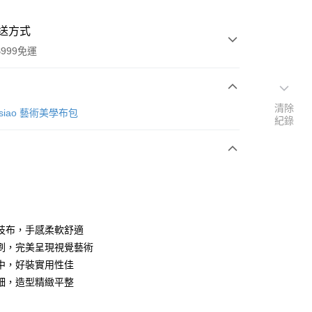
送方式
999免運
清除
次付款
e Hsiao 藝術美學布包
紀錄
期付款
0 利率 每期
NT$496
21家銀行
庫商業銀行
第一商業銀行
付款
業銀行
彰化商業銀行
業儲蓄銀行
台北富邦商業銀行
華商業銀行
兆豐國際商業銀行
技布，手感柔軟舒適
小企業銀行
台中商業銀行
刷，完美呈現視覺藝術
台灣）商業銀行
華泰商業銀行
中，好裝實用性佳
業銀行
遠東國際商業銀行
細，造型精緻平整
業銀行
永豐商業銀行
業銀行
星展（台灣）商業銀行