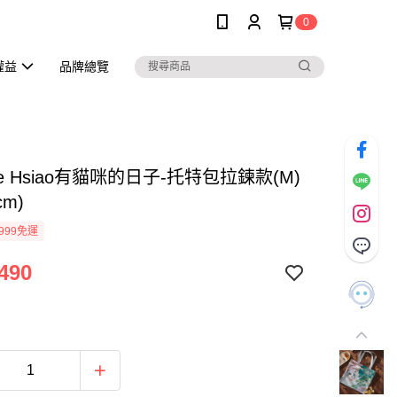
0
權益
品牌總覽
rice Hsiao有貓咪的日子-托特包拉鍊款(M)
cm)
999免運
490