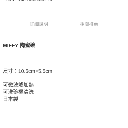
華南商業銀行
彰化商業銀行
LINE Pay
上海商業儲蓄銀行
台北富邦商業銀行
國泰世華商業銀行
兆豐國際商業銀行
Apple Pay
臺灣中小企業銀行
台中商業銀行
詳細說明
相關推薦
匯豐（台灣）商業銀行
華泰商業銀行
悠遊付
聯邦商業銀行
遠東國際商業銀行
元大商業銀行
永豐商業銀行
Google Pay
玉山商業銀行
星展（台灣）商業銀行
MIFFY 陶瓷碗
台新國際商業銀行
中國信託商業銀行
ATM付款
台灣樂天信用卡公司
運送方式
尺寸：10.5cm×5.5cm
全家取貨付款
每筆NT$85，滿NT$999(含以上)免運費
可微波爐加熱
付款後全家取貨
可洗碗機清洗
日本製
每筆NT$85，滿NT$999(含以上)免運費
付款後萊爾富取貨
每筆NT$100，滿NT$999(含以上)免運費
7-11取貨付款