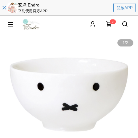
安垛 Endro
開啟APP
立刻使用官方APP
0
1
/
2