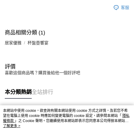
客服
商品相關分類 (1)
居家優雅
杯盤壺饗宴
評價
喜歡這個商品嗎？購買後給他一個好評吧
本分類熱銷
全站排行
本網站中使用 cookie，欲查詢有關本網站使用 cookie 方式之詳情，及若您不希
熱門標籤
望在電腦上使用 cookie 時應如何變更電腦的 cookie 設定，請參閱本網站「
隱私
權條款
」之 Cookie 聲明。您繼續使用本網站即表示您同意本公司得按本網站使
用條款之 Cookie 聲明使用 cookie。
了解更多 >