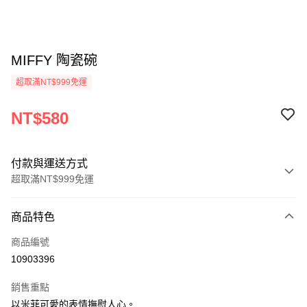
MIFFY 陶瓷碗
超取滿NT$999免運
NT$580
付款與運送方式
超取滿NT$999免運
付款方式
商品特色
信用卡一次付款
商品編號
信用卡分期付款
10903396
3 期 0 利率 每期
NT$193
21家銀行
銷售重點
合作金庫商業銀行
第一商業銀行
超商取貨付款
以米菲可愛的表情撫慰人心。