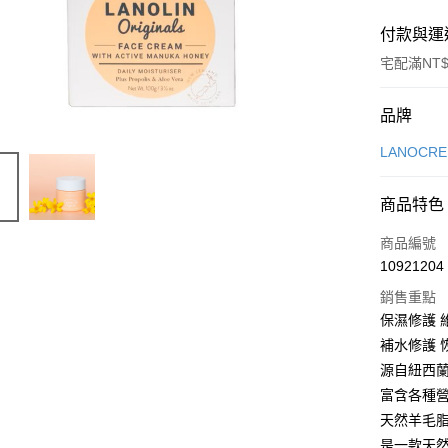
付款與運
宅配滿NT$
付款方式
品牌
信用卡一
LANOC
信用卡分
商品特色
3 期 
商品編號
合作金
LINE Pay
10921204
華南商
Apple Pay
上海商
銷售重點
國泰世
保濕修護 
悠遊付
臺灣中
補水修護 
匯豐（
Google Pa
源自紐西
聯邦商
富含各種營
元大商
ATM付款
天然羊毛
玉山商
台新國
是一款天