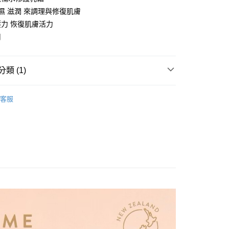
天信用卡公司
保濕 滋潤 來調理與修復肌膚
力 恢復肌膚活力
用
5，滿NT$999(含以上)免運費
類 (1)
美妝保養
客服