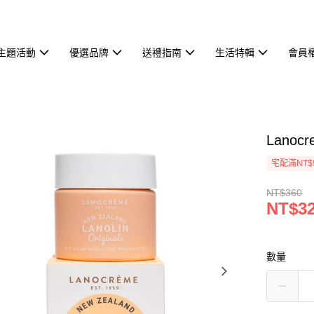
主題活動
優選品牌
送禮指南
生活特輯
會員
Lano
宅配滿NT$
NT$360
NT$3
數量