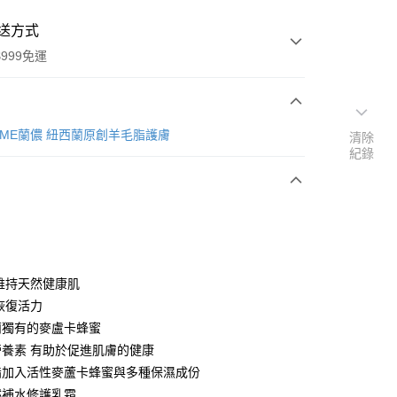
送方式
999免運
次付款
REME蘭儂 紐西蘭原創羊毛脂護膚
清除
紀錄
期付款
0 利率 每期
NT$108
21家銀行
庫商業銀行
第一商業銀行
業銀行
彰化商業銀行
業儲蓄銀行
台北富邦商業銀行
華商業銀行
兆豐國際商業銀行
維持天然健康肌
小企業銀行
台中商業銀行
恢復活力
台灣）商業銀行
華泰商業銀行
y
蘭獨有的麥盧卡蜂蜜
業銀行
遠東國際商業銀行
養素 有助於促進肌膚的健康
業銀行
永豐商業銀行
脂加入活性麥蘆卡蜂蜜與多種保濕成份
業銀行
星展（台灣）商業銀行
際商業銀行
中國信託商業銀行
然補水修護乳霜