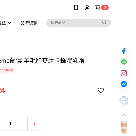
0
權益
品牌總覽
creme蘭儂 羊毛脂麥蘆卡蜂蜜乳霜
999免運
24