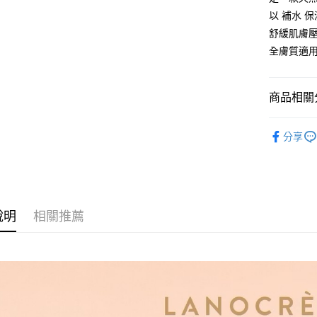
台灣樂
以 補水 
運送方式
舒緩肌膚壓
宅配
全膚質適
每筆NT$8
商品相關分
女人媽咪
分享
說明
相關推薦