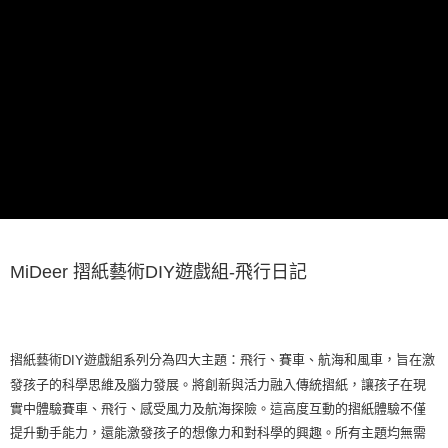
每筆NT$85，滿NT$999(含以上)免運費
付款後7-11取貨
每筆NT$85，滿NT$999(含以上)免運費
宅配
每筆NT$85，滿NT$999(含以上)免運費
MiDeer 摺紙藝術
DIY
遊戲組
-
飛行日記
摺紙藝術
遊戲組系列分為四大主題：飛行、賽車、航海和風車，旨在激
DIY
發孩子的科學思維及腦力發展。將創新與活力融入傳統摺紙，讓孩子在現
實中體驗賽車、飛行、感受風力及航海探險。這高度互動的摺紙體驗不僅
提升動手能力，還能激發孩子的想像力和對科學的興趣。所有主題均無需