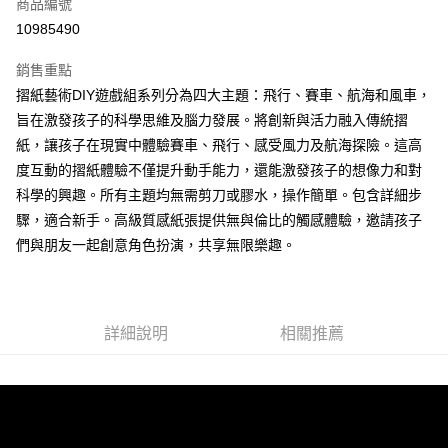
超商取貨付款
商品編號
華南商業銀行
彰化商業銀行
10985490
LINE Pay
上海商業儲蓄銀行
台北富邦商業銀行
國泰世華商業銀行
兆豐國際商業銀行
銷售重點
Apple Pay
臺灣中小企業銀行
台中商業銀行
摺紙藝術DIY遊戲組系列分為四大主題：飛行、賽車、航海和風車，
匯豐（台灣）商業銀行
華泰商業銀行
悠遊付
旨在激發孩子的科學思維及腦力發展。將創新與活力融入傳統摺
聯邦商業銀行
遠東國際商業銀行
元大商業銀行
永豐商業銀行
紙，讓孩子在現實中體驗賽車、飛行、感受風力及航海探險。這高
ATM付款
玉山商業銀行
星展（台灣）商業銀行
度互動的摺紙體驗不僅提升動手能力，還能激發孩子的想像力和對
台新國際商業銀行
中國信託商業銀行
科學的興趣。所有主題均無需剪刀或膠水，操作簡單。包含詳細步
運送方式
台灣樂天信用卡公司
驟，適合新手。高級質感紙張提供無與倫比的觸感體驗，邀請孩子
全家取貨付款
們與朋友一起創意角色扮演，共享無限樂趣。
每筆NT$85，滿NT$999(含以上)免運費
付款後全家取貨
每筆NT$85，滿NT$999(含以上)免運費
詳細說明
相關推薦
付款後萊爾富取貨
每筆NT$100，滿NT$999(含以上)免運費
7-11取貨付款