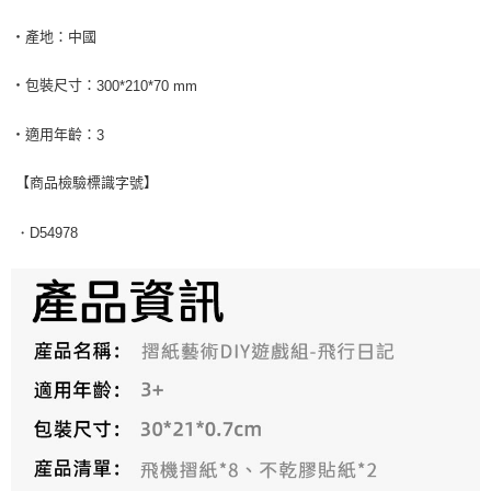
‧產地：中國
‧包裝尺寸：
300*210*70 mm
‧適用年齡：
3
【商品檢驗標識字號】
・
D54978