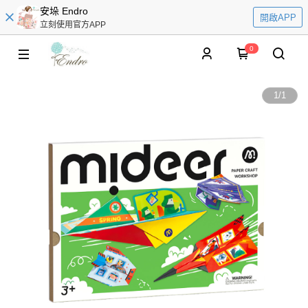
安垛 Endro
開啟APP
立刻使用官方APP
0
1
/
1