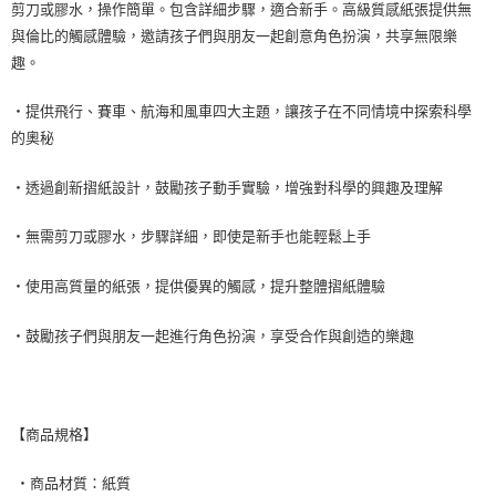
剪刀或膠水，操作簡單。包含詳細步驟，適合新手。高級質感紙張提供無
與倫比的觸感體驗，邀請孩子們與朋友一起創意角色扮演，共享無限樂
趣。
・提供飛行、賽車、航海和風車四大主題，讓孩子在不同情境中探索科學
的奧秘
・透過創新摺紙設計，鼓勵孩子動手實驗，增強對科學的興趣及理解
・無需剪刀或膠水，步驟詳細，即使是新手也能輕鬆上手
・使用高質量的紙張，提供優異的觸感，提升整體摺紙體驗
・鼓勵孩子們與朋友一起進行角色扮演，享受合作與創造的樂趣
【商品規格】
‧商品材質：紙質