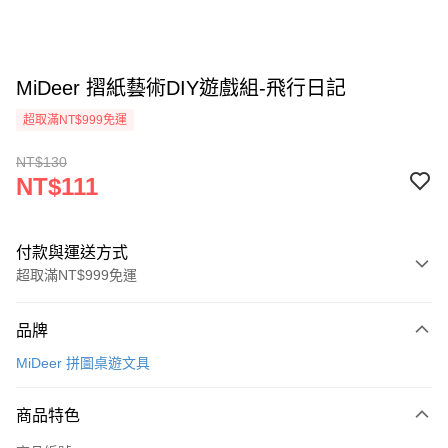
MiDeer 摺紙藝術DIY遊戲組-飛行日記
超取滿NT$999免運
NT$130
NT$111
付款與運送方式
超取滿NT$999免運
付款方式
品牌
信用卡一次付款
MiDeer 拼圖桌遊文具
信用卡分期付款
3 期 0 利率 每期
NT$37
21家銀行
商品特色
合作金庫商業銀行
第一商業銀行