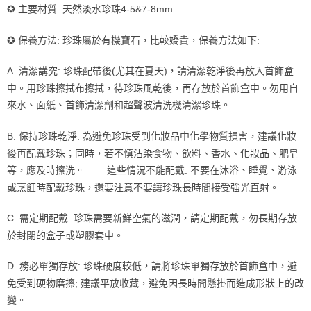
✪ 主要材質: 天然淡水珍珠4-5&7-8mm
每筆NT$100，滿NT$999(含以上)免運費
✪ 保養方法: 珍珠屬於有機寶石，比較嬌貴，保養方法如下:
7-11取貨付款
每筆NT$85，滿NT$999(含以上)免運費
A. 清潔講究: 珍珠配帶後(尤其在夏天)，請清潔乾淨後再放入首飾盒
付款後7-11取貨
中。用珍珠擦拭布擦拭，待珍珠風乾後，再存放於首飾盒中。勿用自
來水、面紙、首飾清潔劑和超聲波清洗機清潔珍珠。
每筆NT$85，滿NT$999(含以上)免運費
宅配
B. 保持珍珠乾淨: 為避免珍珠受到化妝品中化學物質損害，建議化妝
每筆NT$85，滿NT$999(含以上)免運費
後再配戴珍珠；同時，若不慎沾染食物、飲料、香水、化妝品、肥皂
等，應及時擦洗。 這些情況不能配戴: 不要在沐浴、睡覺、游泳
或烹飪時配戴珍珠，還要注意不要讓珍珠長時間接受強光直射。
C. 需定期配戴: 珍珠需要新鮮空氣的滋潤，請定期配戴，勿長期存放
於封閉的盒子或塑膠套中。
D. 務必單獨存放: 珍珠硬度較低，請將珍珠單獨存放於首飾盒中，避
免受到硬物磨擦; 建議平放收藏，避免因長時間懸掛而造成形狀上的改
變。