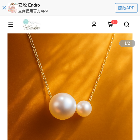
安垛 Endro
開啟APP
立刻使用官方APP
0
1
/
2