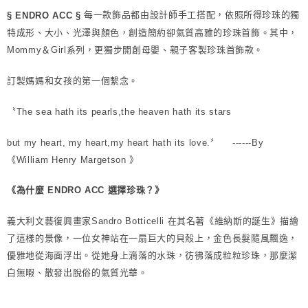
每一款飾品都由設計師手工搭配，依照所得珍珠的獨
§ ENDRO ACC §
特成形、大小、光澤與顏色，創造簡約卻氣質高雅的珍珠首飾。其中，
Mommy＆Girl系列，更獨步開創母嬰、親子客製珍珠首飾款。
訂製媽媽和女孩的第一個繫念。
〝The sea hath its pearls,the heaven hath its stars
but my heart, my heart,my heart hath its love.〞 ------By
《William Henry Margetson 》
《為什麼 ENDRO ACC 選擇珍珠？》
義大利文藝復興畫家Sandro Botticelli 在其名著《維納斯的誕生》描繪
了這樣的景像，一位女神站在一扇巨大的貝殼上，金色長髮隨風飄逸，
優雅地從海面浮出。從她身上滴落的水珠，彷彿落成粒粒珍珠，那麼潔
白無暇、散發出脫俗的氣質光華。