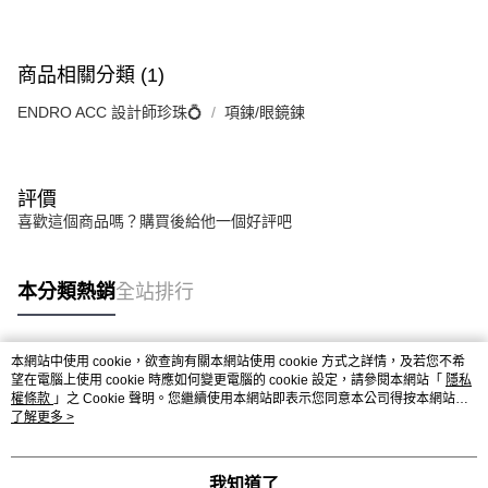
商品相關分類 (1)
ENDRO ACC 設計師珍珠💍
項鍊/眼鏡鍊
評價
喜歡這個商品嗎？購買後給他一個好評吧
本分類熱銷
全站排行
本網站中使用 cookie，欲查詢有關本網站使用 cookie 方式之詳情，及若您不希
熱門標籤
望在電腦上使用 cookie 時應如何變更電腦的 cookie 設定，請參閱本網站「
隱私
權條款
」之 Cookie 聲明。您繼續使用本網站即表示您同意本公司得按本網站使
用條款之 Cookie 聲明使用 cookie。
了解更多 >
我知道了