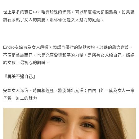
如果說
世上眾多的寶石中，唯有珍珠的光亮，可以那麼盛大卻很溫柔。
鑽石妝點了女人的美麗，那珍珠便是女人魅力的底蘊。
珍珠的蘊含意義，
Endro安垛旨為女人嚴選，閃耀且優雅的點點妝扮。
不僅是美麗而已，也是充滿愛與和平的力量。
是所有女人給自己、媽媽
給女孩，最初心的期盼。
『再美不過自己』
由內自外，成為女人一輩
安垛女人深信，時間和經歷，將旋轉出光澤；
子獨一無二的魅力