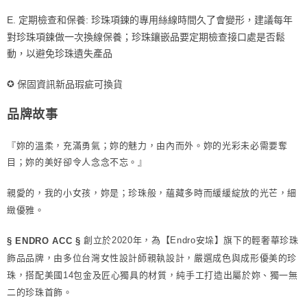
E. 定期檢查和保養: 珍珠項鍊的專用絲線時間久了會變形，建議每年
對珍珠項鍊做一次換線保養；珍珠鑲嵌品要定期檢查接口處是否鬆
動，以避免珍珠遺失產品
✪
保固資訊新品瑕疵可換貨
品牌故事
『妳的溫柔，充滿勇氣；妳的魅力，由內而外。妳的光彩未必需要奪
目；妳的美好卻令人念念不忘。』
親愛的，我的小女孩，妳是；珍珠般，蘊藏多時而緩緩綻放的光芒，細
緻優雅。
創立於2020年，為【Endro安垛】旗下的輕奢華珍珠
§ ENDRO ACC §
飾品品牌，由多位台灣女性設計師親執設計，嚴選成色與成形優美的珍
珠，搭配美國14包金及匠心獨具的材質，純手工打造出屬於妳、獨一無
二的珍珠首飾。