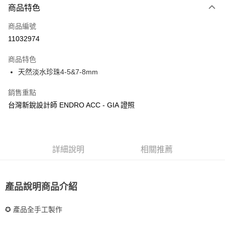
3 期 0 利率 每期
NT$660
21家銀行
商品特色
合作金庫商業銀行
第一商業銀行
超商取貨付款
商品編號
華南商業銀行
彰化商業銀行
11032974
LINE Pay
上海商業儲蓄銀行
台北富邦商業銀行
國泰世華商業銀行
兆豐國際商業銀行
商品特色
Apple Pay
臺灣中小企業銀行
台中商業銀行
天然淡水珍珠4-5&7-8mm
匯豐（台灣）商業銀行
華泰商業銀行
悠遊付
聯邦商業銀行
遠東國際商業銀行
銷售重點
元大商業銀行
永豐商業銀行
Google Pay
台灣新銳設計師 ENDRO ACC - GIA 證照
玉山商業銀行
星展（台灣）商業銀行
台新國際商業銀行
中國信託商業銀行
ATM付款
台灣樂天信用卡公司
運送方式
詳細說明
相關推薦
全家取貨付款
每筆NT$85，滿NT$999(含以上)免運費
產品說明商品介紹
付款後全家取貨
每筆NT$85，滿NT$999(含以上)免運費
✪ 產品全手工製作
付款後萊爾富取貨