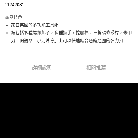
華南商業銀行
彰化商業銀行
11242081
Apple Pay
上海商業儲蓄銀行
台北富邦商業銀行
國泰世華商業銀行
兆豐國際商業銀行
商品特色
悠遊付
臺灣中小企業銀行
台中商業銀行
來自英國的多功能工具組
匯豐（台灣）商業銀行
華泰商業銀行
Google Pay
結包括多種螺絲起子，多種扳手，挖胎棒，車輪輻條緊桿，修甲
聯邦商業銀行
遠東國際商業銀行
元大商業銀行
永豐商業銀行
刀，開瓶器，小刀片等加上可以快速結合您鑰匙圈的彈力扣
ATM付款
玉山商業銀行
星展（台灣）商業銀行
台新國際商業銀行
中國信託商業銀行
運送方式
台灣樂天信用卡公司
宅配
詳細說明
相關推薦
每筆NT$85，滿NT$999(含以上)免運費