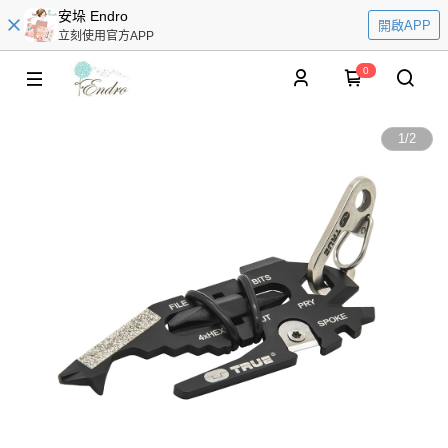
安垛 Endro
開啟APP
立刻使用官方APP
0
1
/
2