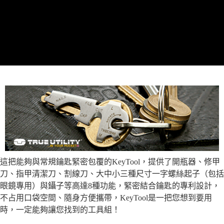
這把能夠與常規鑰匙緊密包覆的KeyTool，提供了開瓶器、修甲
刀、指甲清潔刀、割線刀、大中小三種尺寸一字螺絲起子（包括
眼鏡專用）與鑷子等高達8種功能，緊密結合鑰匙的專利設計，
不占用口袋空間、隨身方便攜帶，KeyTool是一把您想到要用
時，一定能夠讓您找到的工具組！