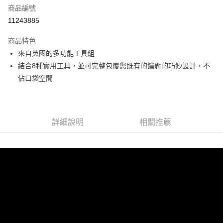
合作金庫商業銀行
第一商業銀行
LINE Pay
商品編號
華南商業銀行
彰化商業銀行
11243885
Apple Pay
上海商業儲蓄銀行
台北富邦商業銀行
國泰世華商業銀行
兆豐國際商業銀行
商品特色
悠遊付
臺灣中小企業銀行
台中商業銀行
來自英國的多功能工具組
匯豐（台灣）商業銀行
華泰商業銀行
Google Pay
結合8種實用工具，並可完整包覆您既有的鑰匙的巧妙設計，不
聯邦商業銀行
遠東國際商業銀行
元大商業銀行
永豐商業銀行
佔口袋空間
ATM付款
玉山商業銀行
星展（台灣）商業銀行
台新國際商業銀行
中國信託商業銀行
運送方式
台灣樂天信用卡公司
宅配
詳細說明
相關推薦
每筆NT$85，滿NT$999(含以上)免運費