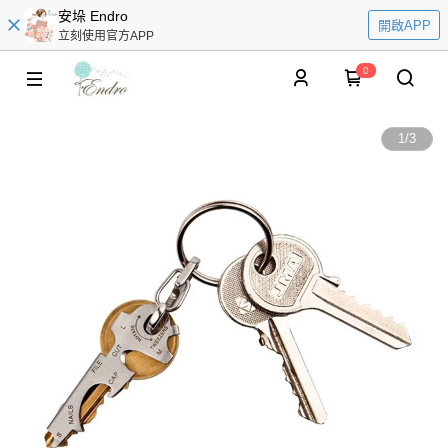
安垛 Endro
開啟APP
立刻使用官方APP
0
1
/
3