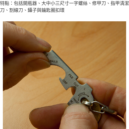
特點：包括開瓶器、大中小三尺寸一字螺絲、修甲刀、指甲清潔
刀、割線刀、鑷子與鑰匙圈扣環