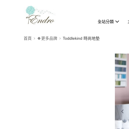
全站分類
首頁
🍀更多品牌
Toddlekind 時尚地墊