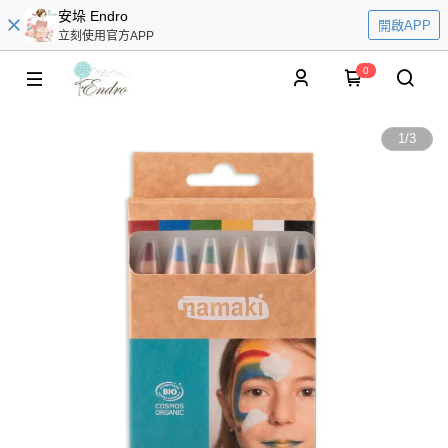
安垛 Endro
開啟APP
立刻使用官方APP
0
1
/
3