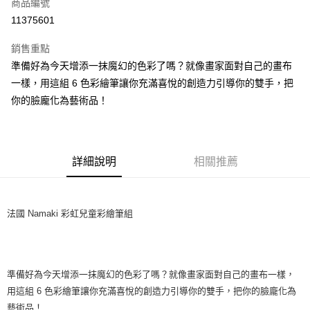
超商取貨付款
商品編號
華南商業銀行
彰化商業銀行
11375601
LINE Pay
上海商業儲蓄銀行
台北富邦商業銀行
國泰世華商業銀行
兆豐國際商業銀行
銷售重點
Apple Pay
臺灣中小企業銀行
台中商業銀行
準備好為今天增添一抹魔幻的色彩了嗎？就像畫家面對自己的畫布
匯豐（台灣）商業銀行
華泰商業銀行
悠遊付
一樣，用這組 6 色彩繪筆讓你充滿喜悅的創造力引導你的雙手，把
聯邦商業銀行
遠東國際商業銀行
元大商業銀行
永豐商業銀行
你的臉龐化為藝術品！
Google Pay
玉山商業銀行
星展（台灣）商業銀行
台新國際商業銀行
中國信託商業銀行
ATM付款
台灣樂天信用卡公司
詳細說明
相關推薦
運送方式
全家取貨付款
每筆NT$85，滿NT$999(含以上)免運費
法國 Namaki 彩虹兒童彩繪筆組
付款後全家取貨
每筆NT$85，滿NT$999(含以上)免運費
付款後萊爾富取貨
準備好為今天增添一抹魔幻的色彩了嗎？就像畫家面對自己的畫布一樣，
用這組 6 色彩繪筆讓你充滿喜悅的創造力引導你的雙手，把你的臉龐化為
每筆NT$100，滿NT$999(含以上)免運費
藝術品！