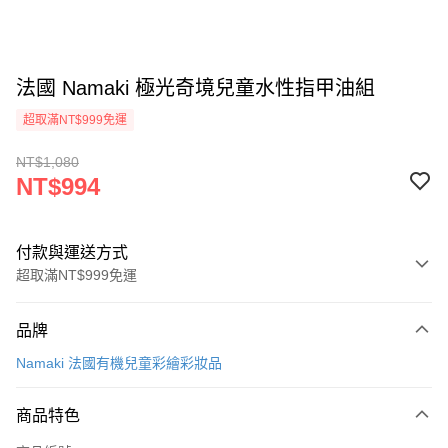
法國 Namaki 極光奇境兒童水性指甲油組
超取滿NT$999免運
NT$1,080
NT$994
付款與運送方式
超取滿NT$999免運
付款方式
品牌
信用卡一次付款
Namaki 法國有機兒童彩繪彩妝品
信用卡分期付款
3 期 0 利率 每期
NT$331
21家銀行
商品特色
合作金庫商業銀行
第一商業銀行