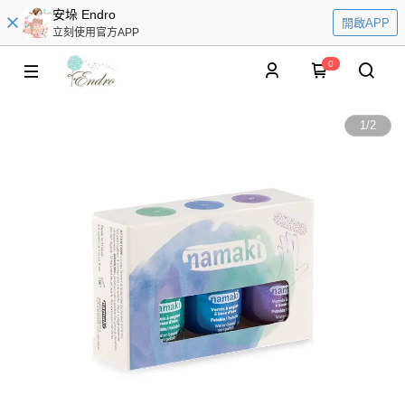
安垛 Endro
開啟APP
立刻使用官方APP
0
1
/
2