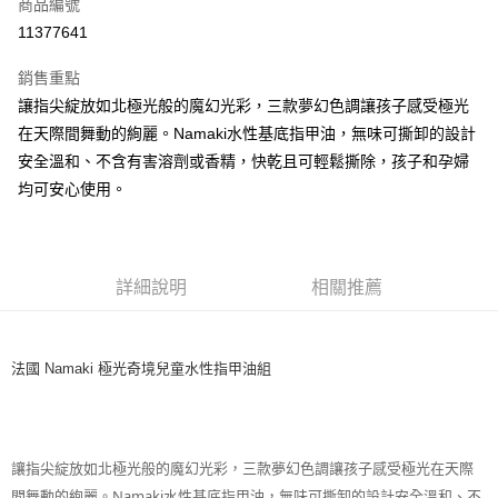
超商取貨付款
商品編號
華南商業銀行
彰化商業銀行
11377641
LINE Pay
上海商業儲蓄銀行
台北富邦商業銀行
國泰世華商業銀行
兆豐國際商業銀行
銷售重點
Apple Pay
臺灣中小企業銀行
台中商業銀行
讓指尖綻放如北極光般的魔幻光彩，三款夢幻色調讓孩子感受極光
匯豐（台灣）商業銀行
華泰商業銀行
悠遊付
在天際間舞動的絢麗。Namaki水性基底指甲油，無味可撕卸的設計
聯邦商業銀行
遠東國際商業銀行
元大商業銀行
永豐商業銀行
安全溫和、不含有害溶劑或香精，快乾且可輕鬆撕除，孩子和孕婦
Google Pay
玉山商業銀行
星展（台灣）商業銀行
均可安心使用。
台新國際商業銀行
中國信託商業銀行
ATM付款
台灣樂天信用卡公司
運送方式
詳細說明
相關推薦
全家取貨付款
每筆NT$85，滿NT$999(含以上)免運費
法國 Namaki 極光奇境兒童水性指甲油組
付款後全家取貨
每筆NT$85，滿NT$999(含以上)免運費
付款後萊爾富取貨
讓指尖綻放如北極光般的魔幻光彩，三款夢幻色調讓孩子感受極光在天際
每筆NT$100，滿NT$999(含以上)免運費
間舞動的絢麗。Namaki水性基底指甲油，無味可撕卸的設計安全溫和、不