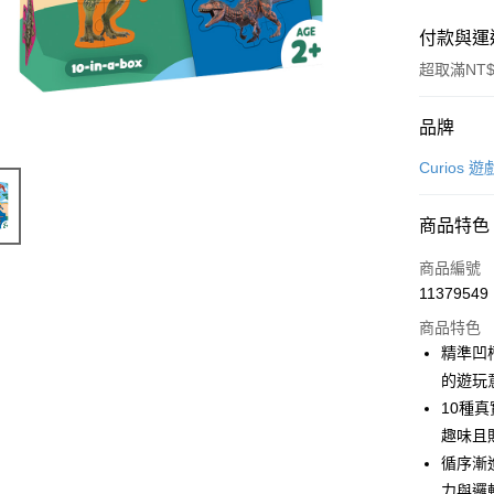
付款與運
超取滿NT$
付款方式
品牌
信用卡一
Curios
信用卡分
商品特色
3 期 
商品編號
合作金
超商取貨
11379549
華南商
LINE Pay
上海商
商品特色
國泰世
精準凹
Apple Pay
臺灣中
的遊玩
匯豐（
悠遊付
10種
聯邦商
趣味且
元大商
Google Pa
循序漸
玉山商
台新國
ATM付款
力與邏