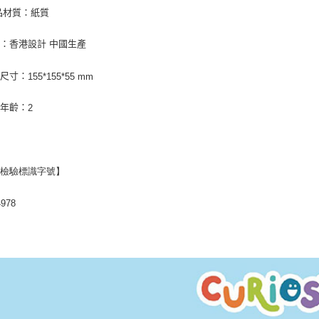
品材質：紙質
：香港設計 中國生產
裝尺寸：
155*155*55 mm
用年齡：
2
品檢驗標識字號】
4978