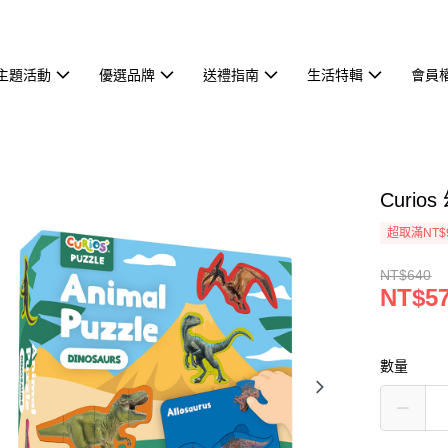
主題活動
優選品牌
送禮指南
生活特輯
會員
Curi
超取滿NT$
NT$640
NT$5
數量