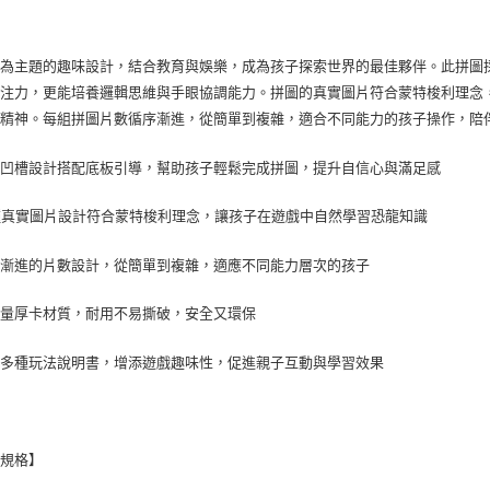
龍為主題的趣味設計，結合教育與娛樂，成為孩子探索世界的最佳夥伴。此拼圖
專注力，更能培養邏輯思維與手眼協調能力。拼圖的真實圖片符合蒙特梭利理念
索精神。每組拼圖片數循序漸進，從簡單到複雜，適合不同能力的孩子操作，陪
準凹槽設計搭配底板引導，幫助孩子輕鬆完成拼圖，提升自信心與滿足感
種真實圖片設計符合蒙特梭利理念，讓孩子在遊戲中自然學習恐龍知識
序漸進的片數設計，從簡單到複雜，適應不同能力層次的孩子
質量厚卡材質，耐用不易撕破，安全又環保
贈多種玩法說明書，增添遊戲趣味性，促進親子互動與學習效果
品規格】