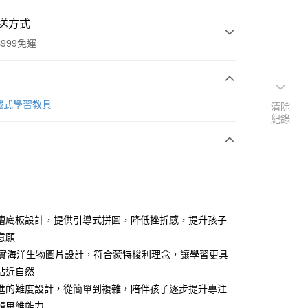
送方式
999免運
次付款
 遊戲式學習教具
清除
紀錄
期付款
0 利率 每期
NT$191
21家銀行
庫商業銀行
第一商業銀行
付款
業銀行
彰化商業銀行
業儲蓄銀行
台北富邦商業銀行
華商業銀行
兆豐國際商業銀行
槽底板設計，提供引導式拼圖，降低挫折感，提升孩子
小企業銀行
台中商業銀行
意願
台灣）商業銀行
華泰商業銀行
真實海洋生物圖片設計，符合蒙特梭利理念，讓學習更具
業銀行
遠東國際商業銀行
貼近自然
業銀行
永豐商業銀行
y
進的難度設計，從簡單到複雜，陪伴孩子逐步提升專注
業銀行
星展（台灣）商業銀行
際商業銀行
中國信託商業銀行
輯思維能力