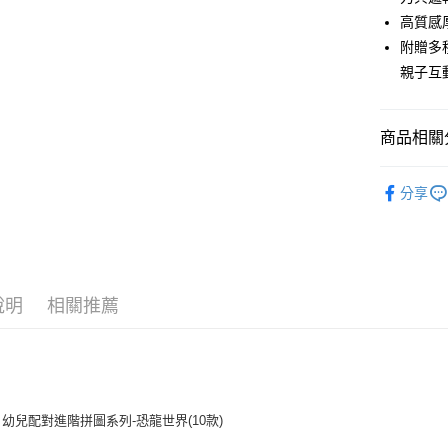
台灣樂
高質感
附贈多
運送方式
親子互
全家取貨
每筆NT$8
商品相關分
付款後全
🍀更多品
每筆NT$8
分享
親愛寶貝
付款後萊
每筆NT$1
7-11取貨
說明
相關推薦
每筆NT$8
付款後7-1
每筆NT$8
宅配
os 幼兒配對進階拼圖系列-恐龍世界(10款)
每筆NT$8