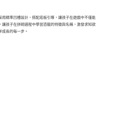
採用精準凹槽設計，搭配底板引導，讓孩子在遊戲中不僅能
，讓孩子在拼砌過程中學習恐龍的特徵與名稱，激發求知欲
伴成長的每一步。