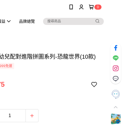
0
權益
品牌總覽
os 幼兒配對進階拼圖系列-恐龍世界(10款)
999免運
75