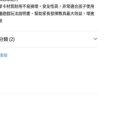
天信用卡公司
厚卡材質耐用不易損壞，安全性高，非常適合孩子使用
種遊戲玩法說明書，幫助家長發揮教具最大效益，增進
動
付款
5，滿NT$999(含以上)免運費
類 (2)
家取貨
牌
Curios 遊戲式學習教具
5，滿NT$999(含以上)免運費
客服
積木/拼圖
爾富取貨
00，滿NT$999(含以上)免運費
付款
5，滿NT$999(含以上)免運費
1取貨
5，滿NT$999(含以上)免運費
5，滿NT$999(含以上)免運費