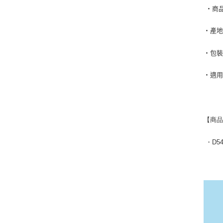
‧商
‧產地
‧包
‧適
【商
・
D5