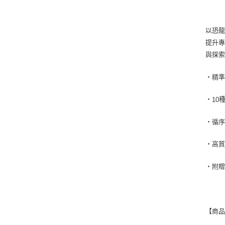
以恐
提升
與探
・精
・
10
・循
・高
・附
【商