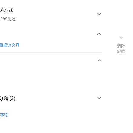
送方式
999免運
次付款
 拼圖桌遊文具
清除
紀錄
期付款
0 利率 每期
NT$48
21家銀行
庫商業銀行
第一商業銀行
付款
業銀行
彰化商業銀行
業儲蓄銀行
台北富邦商業銀行
華商業銀行
兆豐國際商業銀行
類 (3)
小企業銀行
台中商業銀行
台灣）商業銀行
華泰商業銀行
牌
MiDeer 拼圖桌遊文具
業銀行
遠東國際商業銀行
客服
業銀行
永豐商業銀行
背包/書包/文具
業銀行
星展（台灣）商業銀行
勞備品推薦
際商業銀行
中國信託商業銀行