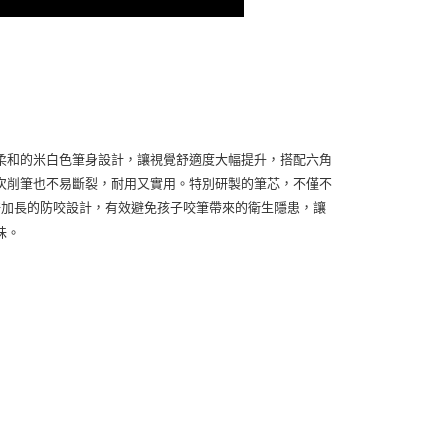
柔和的米白色筆身設計，讓視覺舒適度大幅提升，搭配六角
次削筆也不易斷裂，耐用又實用。特別研製的筆芯，不僅不
倍加長的防咬設計，有效避免孩子咬筆帶來的衛生隱患，讓
味。