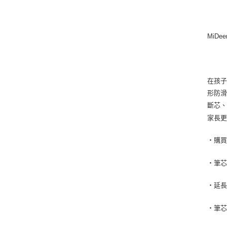
MiDe
在孩
形防
斷芯
家長
・購
・筆
・延
・筆