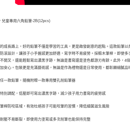
er 兒童專用六角鉛筆-2B(12pcs)
子的成長路上，好的鉛筆不僅是學習的工具，更是啟發創意的起點。這款鉛筆以
滑防滾設計，讓孩子小手握感更加舒適，寫字時不易疲勞。採椴木筆桿，即使多
、不開叉，還能輕鬆寫出濃黑字跡，無論是書寫還是塗色都游刃有餘。此外，
4
更加安心。包裝更是充滿藝術感，無論是作為禮物還是日常使用，都彰顯細膩品
買任一款鉛筆，隨機附贈一款專用雙孔削鉛筆器
芯特別調配，低壓即可寫出濃黑字跡，減少孩子用力書寫的疲勞感
長筆桿防咬區域，有效杜絕孩子可能咬筆的習慣，降低細菌滋生風險
芯耐壓不易斷裂，即使用力塗寫或多次削筆也能保持完整