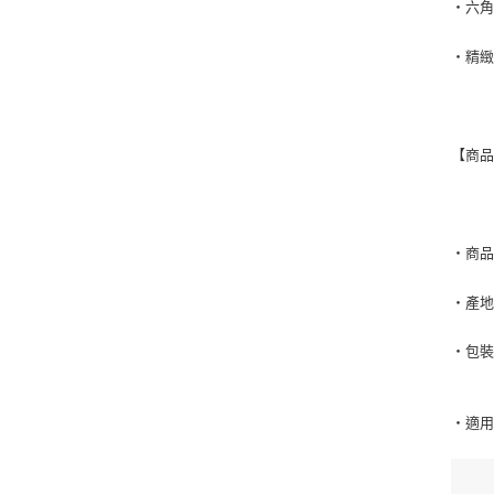
・六
・精
【商
‧商
‧產
‧包
‧適