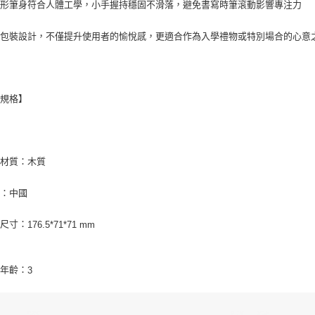
角形筆身符合人體工學，小手握持穩固不滑落，避免書寫時筆滾動影響專注力
緻包裝設計，不僅提升使用者的愉悅感，更適合作為入學禮物或特別場合的心意
品規格】
品材質：木質
地：中國
裝尺寸：
176.5*71*71 mm
用年齡：
3