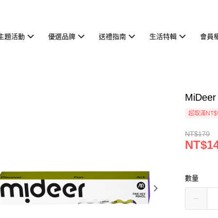
主題活動
優選品牌
送禮指南
生活特輯
會員
MiDee
超取滿NT$
NT$170
NT$1
數量