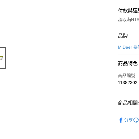
付款與運
超取滿NT$
付款方式
品牌
信用卡一
MiDeer
信用卡分
商品特色
3 期 
商品編號
合作金
超商取貨
11382302
華南商
LINE Pay
上海商
國泰世
商品相關分
Apple Pay
臺灣中
匯豐（
悠遊付
🍀更多品
聯邦商
分享
元大商
親愛寶貝
ATM付款
玉山商
小學生美
台新國