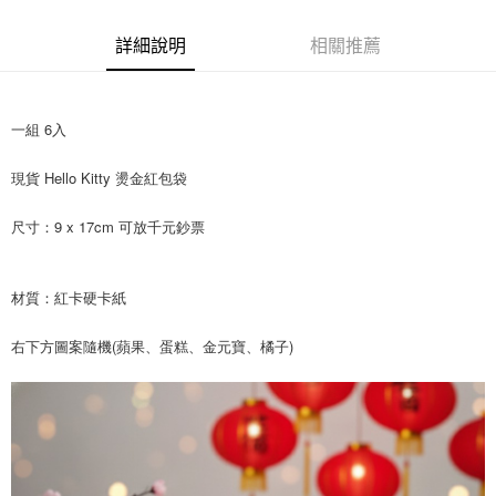
合作金庫商業銀行
第一商業銀行
超商取貨付款
華南商業銀行
彰化商業銀行
詳細說明
相關推薦
LINE Pay
上海商業儲蓄銀行
台北富邦商業銀行
國泰世華商業銀行
兆豐國際商業銀行
Apple Pay
臺灣中小企業銀行
台中商業銀行
匯豐（台灣）商業銀行
華泰商業銀行
一組 6入
悠遊付
聯邦商業銀行
遠東國際商業銀行
元大商業銀行
永豐商業銀行
Google Pay
現貨 Hello Kitty 燙金紅包袋
玉山商業銀行
星展（台灣）商業銀行
台新國際商業銀行
中國信託商業銀行
ATM付款
尺寸：9 x 17cm 可放千元鈔票
台灣樂天信用卡公司
運送方式
材質：紅卡硬卡紙
全家取貨付款
每筆NT$85，滿NT$999(含以上)免運費
右下方圖案隨機(蘋果、蛋糕、金元寶、橘子)
付款後全家取貨
每筆NT$85，滿NT$999(含以上)免運費
付款後萊爾富取貨
每筆NT$100，滿NT$999(含以上)免運費