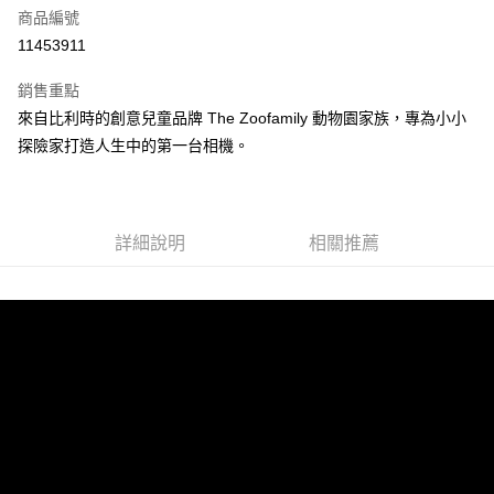
合作金庫商業銀行
第一商業銀行
超商取貨付款
商品編號
華南商業銀行
彰化商業銀行
11453911
LINE Pay
上海商業儲蓄銀行
台北富邦商業銀行
國泰世華商業銀行
兆豐國際商業銀行
銷售重點
Apple Pay
臺灣中小企業銀行
台中商業銀行
來自比利時的創意兒童品牌 The Zoofamily 動物園家族，專為小小
匯豐（台灣）商業銀行
華泰商業銀行
悠遊付
探險家打造人生中的第一台相機。
聯邦商業銀行
遠東國際商業銀行
元大商業銀行
永豐商業銀行
ATM付款
玉山商業銀行
星展（台灣）商業銀行
台新國際商業銀行
中國信託商業銀行
運送方式
台灣樂天信用卡公司
詳細說明
相關推薦
全家取貨付款
每筆NT$85，滿NT$999(含以上)免運費
付款後全家取貨
每筆NT$85，滿NT$999(含以上)免運費
付款後萊爾富取貨
每筆NT$100，滿NT$999(含以上)免運費
7-11取貨付款