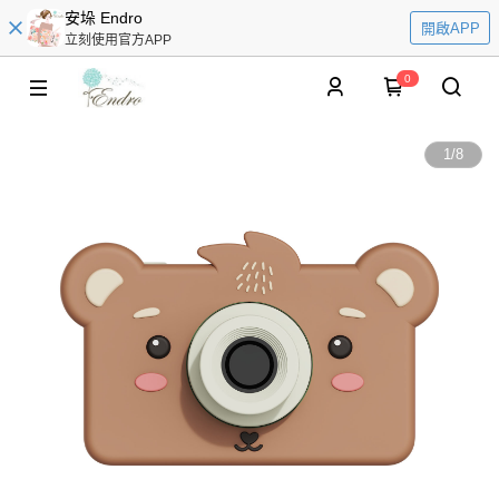
安垛 Endro
開啟APP
立刻使用官方APP
0
1
/
8