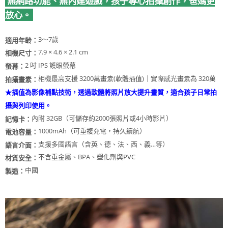
無網路功能、無內建遊戲，孩子專心拍攝創作，爸媽更
放心。
3～7歲
適用年齡：
7.9 × 4.6 × 2.1 cm
相機尺寸：
2 吋 IPS 護眼螢幕
螢幕：
相機最高支援 3200萬畫素(軟體插值)｜實際感光畫素為 320萬
拍攝畫素：
★插值為影像補點技術，透過軟體將照片放大提升畫質，適合孩子日常拍
攝與列印使用。
內附 32GB（可儲存約2000張照片或4小時影片）
記憶卡：
1000mAh（可重複充電，持久續航）
電池容量：
支援多國語言（含英、德、法、西、義…等）
語言介面：
不含重金屬、BPA、塑化劑與PVC
材質安全：
中國
製造：