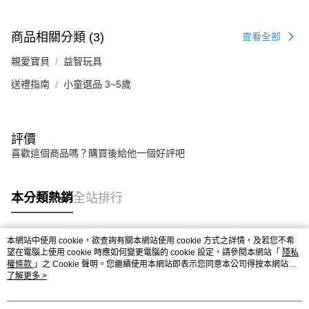
商品相關分類 (3)
查看全部
親愛寶貝
益智玩具
送禮指南
小童選品 3~5歲
評價
喜歡這個商品嗎？購買後給他一個好評吧
本分類熱銷
全站排行
本網站中使用 cookie，欲查詢有關本網站使用 cookie 方式之詳情，及若您不希
熱門標籤
望在電腦上使用 cookie 時應如何變更電腦的 cookie 設定，請參閱本網站「
隱私
權條款
」之 Cookie 聲明。您繼續使用本網站即表示您同意本公司得按本網站使
用條款之 Cookie 聲明使用 cookie。
了解更多 >