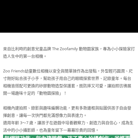
每筆NT$85，滿NT$999(含以上)免運費
付款後7-11取貨
每筆NT$85，滿NT$999(含以上)免運費
宅配
每筆NT$85，滿NT$999(含以上)免運費
來自比利時的創意兒童品牌 The Zoofamily 動物園家族，專為小小探險家打
造人生中的第一台相機。
Zoo Friends幼童數位相機以安全與簡單操作為出發點，外型輕巧圓潤、尺
寸剛好貼合孩子小手，幫助孩子用自己的眼睛探索世界、記錄童年。每台
相機皆搭配可更換的矽膠動物造型保護套，既防摔又可愛，讓拍照彷彿展
開一場趣味十足的「動物園探險」！
相機內建拍照、錄影與趣味編輯功能，更有多款邊框與貼圖供孩子自由發
揮創意，讓每一次快門都充滿想像力與表達力。
適用年齡 3～7 歲，讓孩子在遊戲中培養觀察力、創造力與自信心，成為生
活中的小小攝影師，也為童年留下一幕幕珍貴的回憶。