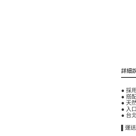
詳細
● 
● 
● 
● 入
● 
▌運送