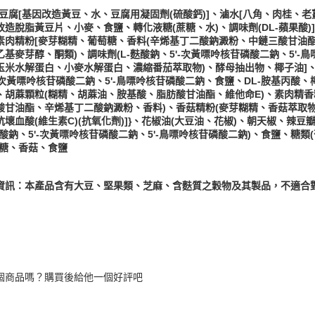
{豆腐[基因改造黃豆、水、豆腐用凝固劑(硫酸鈣)]、滷水[八角、肉桂、老
改造脫脂黃豆片、小麥、食鹽、轉化液糖(蔗糖、水)、調味劑(DL-蘋果酸)
素肉精粉[麥芽糊精、葡萄糖、香料(辛烯基丁二酸鈉澱粉、中鏈三酸甘油
乙基麥芽醇、酮類)、調味劑(L-麩酸鈉、5'-次黃嘌呤核苷磷酸二鈉、5'
玉米水解蛋白、小麥水解蛋白、濃縮番茄萃取物)、酵母抽出物、椰子油]、
'-次黃嘌呤核苷磷酸二鈉、5'-鳥嘌呤核苷磷酸二鈉、食鹽、DL-胺基丙
、胡蔴顆粒(糊精、胡蔴油、胺基酸、脂肪酸甘油酯、維他命E)、素肉精香
酸甘油酯、辛烯基丁二酸鈉澱粉、香料)、香菇精粉(麥芽糊精、香菇萃取物、
抗壞血酸(維生素C)(抗氧化劑)]}、花椒油(大豆油、花椒)、朝天椒、辣豆
麩酸鈉、5'-次黃嘌呤核苷磷酸二鈉、5'-鳥嘌呤核苷磷酸二鈉)、食鹽、糖
冰糖、香菇、食鹽
資訊：本產品含有大豆、堅果類、芝麻、含麩質之穀物及其製品，不適合
個商品嗎？購買後給他一個好評吧