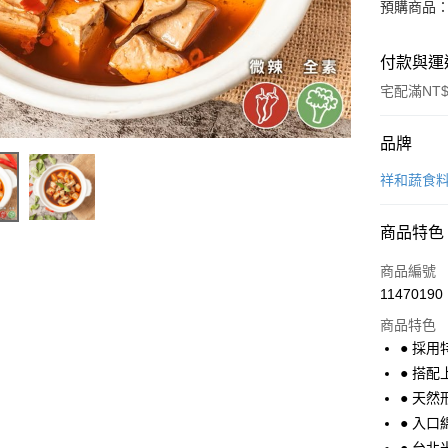
預購商品：
付款與運
宅配滿NT$
付款方式
品牌
信用卡一
祥和蔬食料
信用卡分
商品特色
3 期 
商品編號
合作金
LINE Pay
11470190
華南商
Apple Pay
上海商
商品特色
國泰世
● 採
悠遊付
臺灣中
● 搭
匯豐（
Google Pa
● 天
聯邦商
● 入
元大商
ATM付款