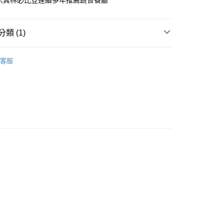
北米其林必比登連續多年推薦蔬食餐廳
業銀行
星展（台灣）商業銀行
際商業銀行
中國信託商業銀行
天信用卡公司
類 (1)
蔬食料理
00，滿NT$2,000(含以上)免運費
客服