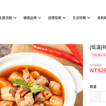
主題活動
優選品牌
送禮指南
生活特輯
會員
[低溫]
宅配滿NT$
NT$350
NT$2
數量