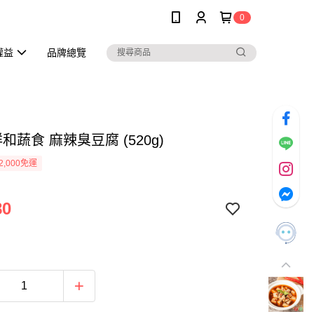
0
權益
品牌總覽
祥和蔬食 麻辣臭豆腐 (520g)
2,000免運
80