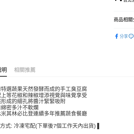
● 台
玉山商
台新國
台灣樂
運送方式
商品相關分
冷凍宅配
健康食選
每筆NT$2
分享
說明
相關推薦
採用特選蔬果天然發酵而成的手工臭豆腐
搭配上等花椒和辣椒增添視覺與味覺享受
天然形成的細孔將醬汁緊緊吸附
口綿密多汁不軟爛
台北米其林必比登連續多年推薦蔬食餐廳
方式: 冷凍宅配(下單後7個工作天內出貨) ▌