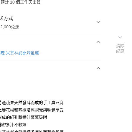
預計 10 個工作天出貨
送方式
2,000免運
清除
紀錄
次付款
理 米其林必比登推薦
期付款
0 利率 每期
NT$93
21家銀行
庫商業銀行
第一商業銀行
業銀行
彰化商業銀行
業儲蓄銀行
台北富邦商業銀行
華商業銀行
兆豐國際商業銀行
用特選蔬果天然發酵而成的手工臭豆腐
小企業銀行
台中商業銀行
配上等花椒和辣椒增添視覺與味覺享受
台灣）商業銀行
華泰商業銀行
y
然形成的細孔將醬汁緊緊吸附
業銀行
遠東國際商業銀行
口綿密多汁不軟爛
業銀行
永豐商業銀行