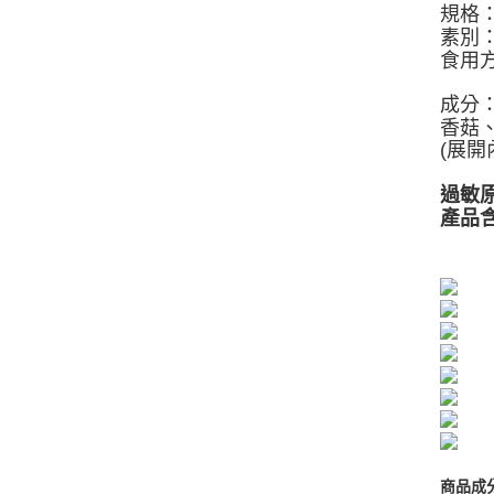
規格
素別
食用
成分
香菇
(展
過敏
產品
商品成