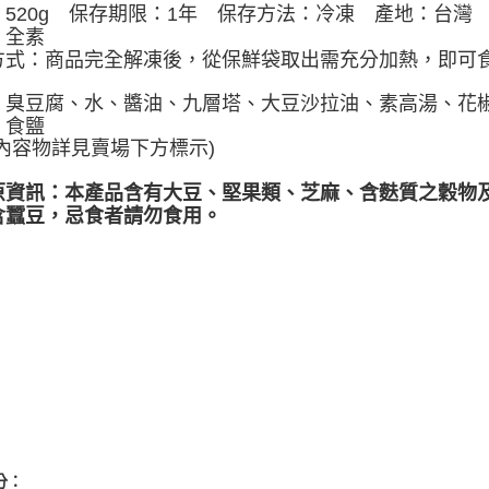
：520g 保存期限：1年 保存方法：冷凍 產地：台灣
：全素
方式：商品完全解凍後，從保鮮袋取出需充分加熱，即可
：臭豆腐、水、醬油、九層塔、大豆沙拉油、素高湯、花
、食鹽
開內容物詳見賣場下方標示)
原資訊：本產品含有大豆、堅果類、芝麻、含麩質之穀物
含蠶豆，忌食者請勿食用。
分：