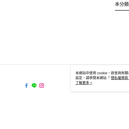
本分類
本網站中使用 cookie，欲查詢有關
設定，請參閱本網站「
隱私權條款
使用 cookie。
了解更多 >
TW-MWG1-61-104 Web2.0 Defaul
© 2026 by 安垛有限公司