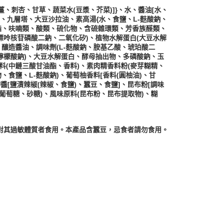
薑、刺杏、甘草、蔬菜水(豆漿、芥菜)]}、水、醬油[水、
]、九層塔、大豆沙拉油、素高湯{水、食鹽、L-麩酸鈉、
酯、呋喃類、酸類、硫化物、含硫雜環類、芳香族醛類、
-鳥嘌呤核苷磷酸二鈉、二氧化矽)、植物水解蛋白(大豆水解
釀造醬油、調味劑(L-麩酸鈉、胺基乙酸、琥珀酸二
酸、檸檬酸鈉)、大豆水解蛋白、酵母抽出物、多磷酸鈉、玉
料(中鏈三酸甘油酯、香料)、素肉精香料粉(麥芽糊精、
食鹽、L-麩酸鈉)、葡萄柚香料[香料(圓柚油)、甘
瓣醬[鹽漬辣椒(辣椒、食鹽)、蠶豆、食鹽]、昆布粉[調味
類(葡萄糖、砂糖)、風味原料(昆布粉、昆布提取物)、糊
對其過敏體質者食用。本產品含蠶豆，忌食者請勿食用。