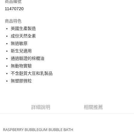
超商取貨付款
商品編號
華南商業銀行
彰化商業銀行
11470720
LINE Pay
上海商業儲蓄銀行
台北富邦商業銀行
國泰世華商業銀行
兆豐國際商業銀行
商品特色
Apple Pay
臺灣中小企業銀行
台中商業銀行
英國生產製造
匯豐（台灣）商業銀行
華泰商業銀行
悠遊付
成份天然全素
聯邦商業銀行
遠東國際商業銀行
元大商業銀行
永豐商業銀行
無過敏原
Google Pay
玉山商業銀行
星展（台灣）商業銀行
新生兒適用
台新國際商業銀行
中國信託商業銀行
ATM付款
通過驗證的棕櫚油
台灣樂天信用卡公司
無動物實驗
運送方式
不含麩質大豆和乳製品
全家取貨付款
無塑膠微粒
每筆NT$85，滿NT$999(含以上)免運費
付款後全家取貨
詳細說明
相關推薦
每筆NT$85，滿NT$999(含以上)免運費
付款後萊爾富取貨
每筆NT$100，滿NT$999(含以上)免運費
RASPBERRY BUBBLEGUM BUBBLE BATH