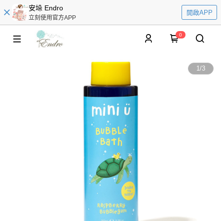
安垛 Endro
開啟APP
立刻使用官方APP
0
1
/
3