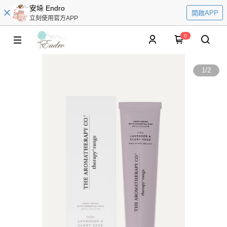
安垛 Endro
開啟APP
立刻使用官方APP
0
1
/
2