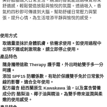
美好體驗融入日常生活。精油的香氣能透過嗅覺帶來
舒適感，輕鬆營造放鬆與愉悅的氛圍。透過吸入，香
氣約四秒即可傳達到大腦，幫助舒緩日常壓力與緊
張，提升心情，為生活增添平靜與愉悅的感受。
使用方式
取適量塗抹於身體肌膚，依需求使用。如使用過程中
出現不適或刺激現象，請立即停止使用。
產品特色
隨身攜帶這款 Therapy 護手霜，外出時給雙手多一分
呵護。
添加 SPF15 防曬係數，有助於保護雙手免於日常紫外
線的影響，適合全年使用。
配方蘊含 紐西蘭原生 Kawakawa 油，以及富含營養
成分的 酪梨油、椰子油與精油，為雙手帶來滋潤與柔
嫩的使用感受。