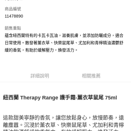
合作金庫商業銀行
第一商業銀行
LINE Pay
商品編號
華南商業銀行
彰化商業銀行
11478890
Apple Pay
上海商業儲蓄銀行
台北富邦商業銀行
國泰世華商業銀行
兆豐國際商業銀行
銷售重點
悠遊付
臺灣中小企業銀行
台中商業銀行
蘊含紐西蘭特有的卡瓦卡瓦油，滋養肌膚，並添加防曬成分，適合
匯豐（台灣）商業銀行
華泰商業銀行
Google Pay
日常使用。散發著薰衣草、快樂鼠尾草、尤加利和青檸精油濃鬱舒
聯邦商業銀行
遠東國際商業銀行
元大商業銀行
永豐商業銀行
緩的香氣，有助於緩解壓力，煥發活力。
ATM付款
玉山商業銀行
星展（台灣）商業銀行
台新國際商業銀行
中國信託商業銀行
運送方式
台灣樂天信用卡公司
宅配
詳細說明
相關推薦
每筆NT$85，滿NT$999(含以上)免運費
紐西蘭 Therapy Range 護手霜-薰衣草鼠尾 75ml
這款甜美寧靜的香氛，讓您放鬆身心，放慢節奏，遠
離塵囂。沉浸於薰衣草、快樂鼠尾草、尤加利和青檸