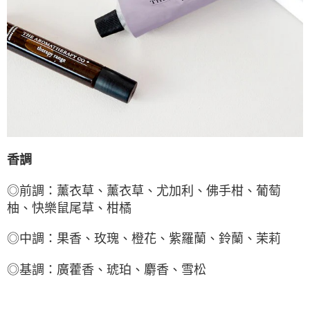
香調
◎前調：
薰衣草、薰衣草、尤加利、佛手柑、葡萄
柚、快樂鼠尾草、柑橘
◎
中調：
果香、玫瑰、橙花、紫羅蘭、鈴蘭、茉莉
◎基
調：
廣藿香、琥珀、麝香、雪松