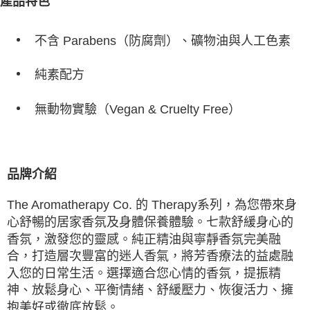
產品特色
不含 Parabens（防腐劑）、礦物油與人工色素
純素配方
無動物實驗（Vegan & Cruelty Free）
品牌介紹
系列，為您帶來身
The Aromatherapy Co. 的 Therapy
心舒暢的居家香氛及身體保養體驗。七款舒緩身心的
香氛，激發您的靈感。純正精油與寧靜香氛完美融
合，打造層次豐富的迷人香氣，將芳香療法的益處融
入您的日常生活。選擇適合您心情的香氛，提振精
神、放鬆身心、平衡情緒、舒緩壓力、恢復活力、擁
抱美好或徹底放鬆。