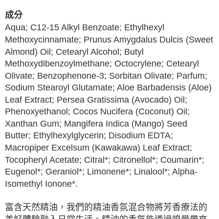
成分
Aqua; C12-15 Alkyl Benzoate; Ethylhexyl
Methoxycinnamate; Prunus Amygdalus Dulcis (Sweet
Almond) Oil; Cetearyl Alcohol; Butyl
Methoxydibenzoylmethane; Octocrylene; Cetearyl
Olivate; Benzophenone-3; Sorbitan Olivate; Parfum;
Sodium Stearoyl Glutamate; Aloe Barbadensis (Aloe)
Leaf Extract; Persea Gratissima (Avocado) Oil;
Phenoxyethanol; Cocos Nucifera (Coconut) Oil;
Xanthan Gum; Mangifera Indica (Mango) Seed
Butter; Ethylhexylglycerin; Disodium EDTA;
Macropiper Excelsum (Kawakawa) Leaf Extract;
Tocopheryl Acetate; Citral*; Citronellol*; Coumarin*;
Eugenol*; Geraniol*; Limonene*; Linalool*; Alpha-
Isomethyl Ionone*.
富含天然精油，我們的精油香氛混合物將芳香療法的