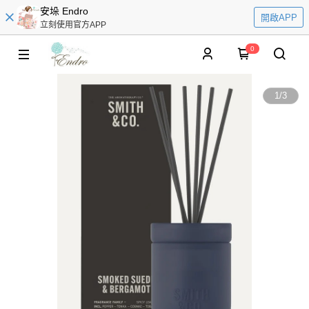
安垛 Endro
開啟APP
立刻使用官方APP
0
1
/
3