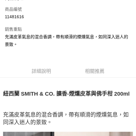
合作金庫商業銀行
第一商業銀行
LINE Pay
商品編號
華南商業銀行
彰化商業銀行
11481616
Apple Pay
上海商業儲蓄銀行
台北富邦商業銀行
國泰世華商業銀行
兆豐國際商業銀行
銷售重點
悠遊付
臺灣中小企業銀行
台中商業銀行
充滿皮革氣息的混合香調，帶有順滑的煙燻氣息，如同深入迷人的
匯豐（台灣）商業銀行
華泰商業銀行
Google Pay
景致。
聯邦商業銀行
遠東國際商業銀行
元大商業銀行
永豐商業銀行
ATM付款
玉山商業銀行
星展（台灣）商業銀行
台新國際商業銀行
中國信託商業銀行
運送方式
台灣樂天信用卡公司
詳細說明
相關推薦
宅配
每筆NT$85，滿NT$999(含以上)免運費
紐西蘭 SMITH & CO. 擴香-
200ml
煙燻皮革與佛手柑
充滿皮革氣息的混合香調，帶有順滑的煙燻氣息，如
同深入迷人的景致。