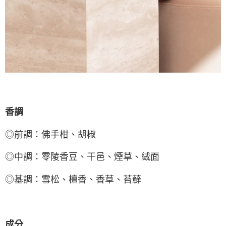
香調
◎前調：
佛手柑、胡椒
◎
中調：
零陵香豆、干邑、煙草、絨面
◎基
調：
雪松、檀香、香草、苔蘚
成分