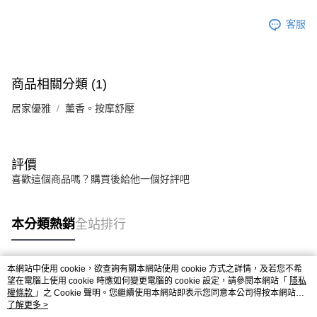
客服
商品相關分類 (1)
居家優雅
薰香。按摩舒壓
評價
喜歡這個商品嗎？購買後給他一個好評吧
本分類熱銷
全站排行
本網站中使用 cookie，欲查詢有關本網站使用 cookie 方式之詳情，及若您不希
熱門標籤
望在電腦上使用 cookie 時應如何變更電腦的 cookie 設定，請參閱本網站「
隱私
權條款
」之 Cookie 聲明。您繼續使用本網站即表示您同意本公司得按本網站使
用條款之 Cookie 聲明使用 cookie。
了解更多 >