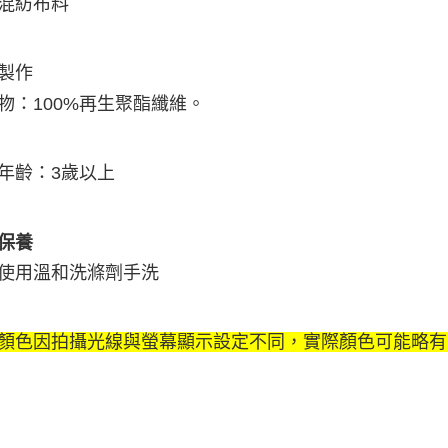
混紡布料
製作
物：100%再生聚酯纖維。
年齡：3歲以上
保養
使用溫和洗滌劑手洗
顏色因拍攝光線與螢幕顯示設定不同，實際顏色可能略有