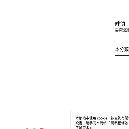
評價
喜歡這
本分類
本網站中使用 cookie，欲查詢有關
設定，請參閱本網站「
隱私權條款
使用 cookie。
了解更多 >