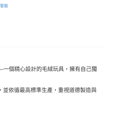
玩偶扮家家酒
天信用卡公司
客服
付款
5，滿NT$999(含以上)免運費
家取貨
5，滿NT$999(含以上)免運費
 的蝸牛——一個精心設計的毛絨玩具，擁有自己獨
爾富取貨
00，滿NT$999(含以上)免運費
付款
材料，並依循最高標準生產，重視道德製造與
5，滿NT$999(含以上)免運費
1取貨
5，滿NT$999(含以上)免運費
5，滿NT$999(含以上)免運費