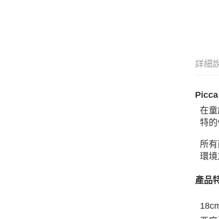
詳細
Picc
在童
特的
所有
環境
產品
18c