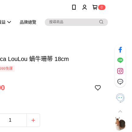
0
權益
品牌總覽
icca LouLou 蝸牛珊蒂 18cm
999免運
90