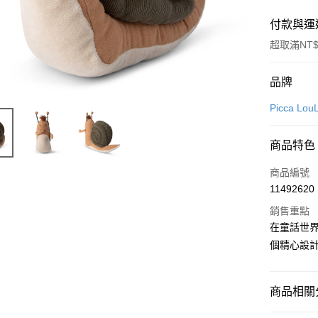
付款與運
超取滿NT$
付款方式
品牌
信用卡一
Picca L
信用卡分
商品特色
3 期 
商品編號
合作金
超商取貨
11492620
華南商
LINE Pay
上海商
銷售重點
國泰世
在童話世界 
Apple Pay
臺灣中
個精心設
匯豐（
悠遊付
聯邦商
元大商
Google Pa
商品相關分
玉山商
台新國
ATM付款