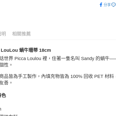
親愛寶貝
台灣樂
分享
運送方式
全家取貨
每筆NT$8
說明
相關推薦
付款後全
每筆NT$8
a LouLou 蝸牛珊蒂 18cm
話世界 Picca Loulou 裡，住著一隻名叫 Sandy
付款後萊
個性。
每筆NT$1
7-11取貨
商品皆為手工製作，內填充物皆為 100% 回收 PET 
每筆NT$8
友善。
付款後7-1
特色
每筆NT$8
宅配
m
每筆NT$8