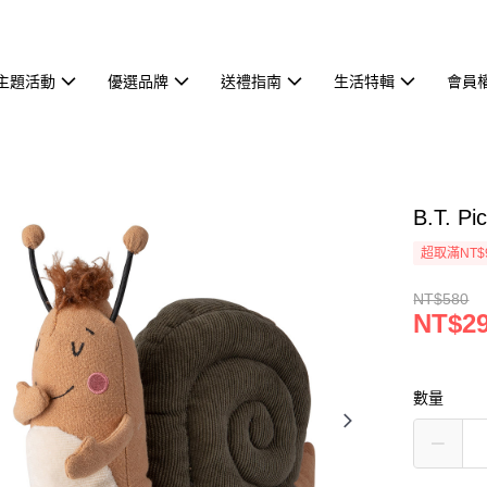
主題活動
優選品牌
送禮指南
生活特輯
會員
B.T. P
超取滿NT$
NT$580
NT$2
數量