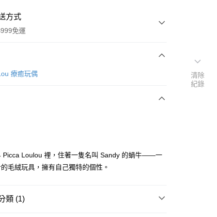
送方式
999免運
次付款
ouLou 療癒玩偶
清除
紀錄
期付款
0 利率 每期
NT$193
21家銀行
庫商業銀行
第一商業銀行
付款
業銀行
彰化商業銀行
業儲蓄銀行
台北富邦商業銀行
華商業銀行
兆豐國際商業銀行
Picca Loulou 裡，住著一隻名叫 Sandy 的蝸牛——一
小企業銀行
台中商業銀行
計的毛絨玩具，擁有自己獨特的個性。
台灣）商業銀行
華泰商業銀行
業銀行
遠東國際商業銀行
業銀行
永豐商業銀行
y
類 (1)
業銀行
星展（台灣）商業銀行
際商業銀行
中國信託商業銀行