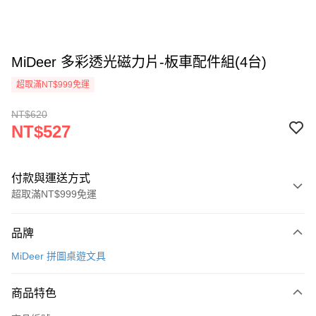
MiDeer 多彩透光磁力片-板車配件組(4台)
超取滿NT$999免運
NT$620
NT$527
付款與運送方式
超取滿NT$999免運
付款方式
品牌
信用卡一次付款
MiDeer 拼圖桌遊文具
信用卡分期付款
3 期 0 利率 每期
NT$175
21家銀行
商品特色
合作金庫商業銀行
第一商業銀行