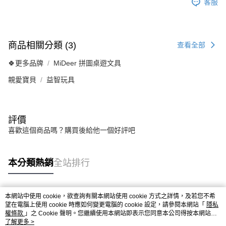
客服
商品相關分類 (3)
查看全部
🍀更多品牌
MiDeer 拼圖桌遊文具
親愛寶貝
益智玩具
評價
喜歡這個商品嗎？購買後給他一個好評吧
本分類熱銷
全站排行
本網站中使用 cookie，欲查詢有關本網站使用 cookie 方式之詳情，及若您不希
熱門標籤
望在電腦上使用 cookie 時應如何變更電腦的 cookie 設定，請參閱本網站「
隱私
權條款
」之 Cookie 聲明。您繼續使用本網站即表示您同意本公司得按本網站使
用條款之 Cookie 聲明使用 cookie。
了解更多 >