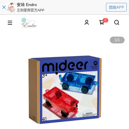
安垛 Endro
開啟APP
立刻使用官方APP
0
1
/
1