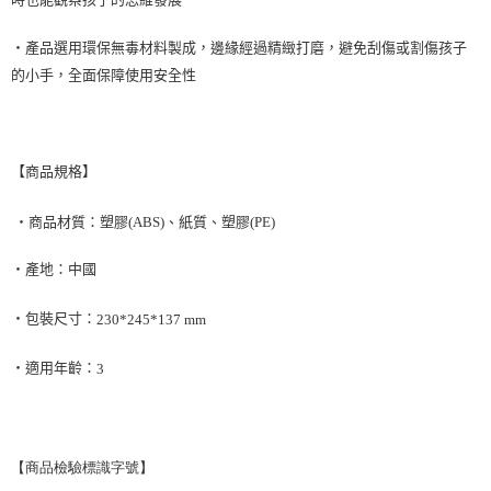
・產品選用環保無毒材料製成，邊緣經過精緻打磨，避免刮傷或割傷孩子
的小手，全面保障使用安全性
【商品規格】
‧商品材質：塑膠
(ABS)
、紙質、塑膠
(PE)
‧產地：中國
‧包裝尺寸：
230*245*137 mm
‧適用年齡：
3
【商品檢驗標識字號】