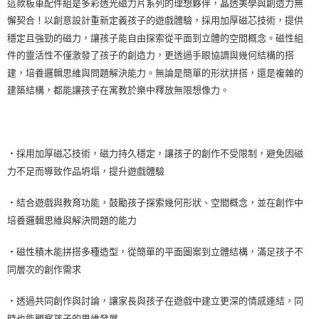
這款板車配件組是多彩透光磁力片系列的理想夥伴，晶透美學與創造力無
7-11取貨付款
懈契合！以創意設計重新定義孩子的遊戲體驗，採用加厚磁芯技術，提供
每筆NT$85，滿NT$999(含以上)免運費
穩定且強勁的磁力，讓孩子能自由探索從平面到立體的空間概念。磁性組
付款後7-11取貨
件的靈活性不僅激發了孩子的創造力，更透過手眼協調與幾何結構的搭
建，培養邏輯思維與問題解決能力。無論是簡單的形狀拼搭，還是複雜的
每筆NT$85，滿NT$999(含以上)免運費
建築結構，都能讓孩子在寓教於樂中釋放無限想像力。
宅配
每筆NT$85，滿NT$999(含以上)免運費
・採用加厚磁芯技術，磁力持久穩定，讓孩子的創作不受限制，避免因磁
力不足而導致作品坍塌，提升遊戲體驗
・結合遊戲與教育功能，鼓勵孩子探索幾何形狀、空間概念，並在創作中
培養邏輯思維與解決問題的能力
・磁性積木能拼搭多種造型，從簡單的平面圖案到立體結構，滿足孩子不
同層次的創作需求
・透過共同創作與討論，讓家長與孩子在遊戲中建立更深的情感連結，同
時也能觀察孩子的思維發展