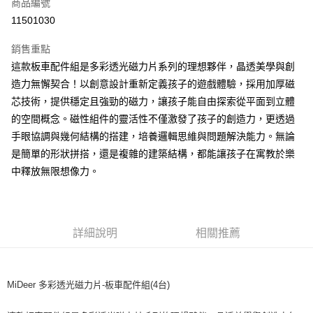
超商取貨付款
商品編號
華南商業銀行
彰化商業銀行
11501030
LINE Pay
上海商業儲蓄銀行
台北富邦商業銀行
國泰世華商業銀行
兆豐國際商業銀行
銷售重點
Apple Pay
臺灣中小企業銀行
台中商業銀行
這款板車配件組是多彩透光磁力片系列的理想夥伴，晶透美學與創
匯豐（台灣）商業銀行
華泰商業銀行
悠遊付
造力無懈契合！以創意設計重新定義孩子的遊戲體驗，採用加厚磁
聯邦商業銀行
遠東國際商業銀行
元大商業銀行
永豐商業銀行
芯技術，提供穩定且強勁的磁力，讓孩子能自由探索從平面到立體
Google Pay
玉山商業銀行
星展（台灣）商業銀行
的空間概念。磁性組件的靈活性不僅激發了孩子的創造力，更透過
台新國際商業銀行
中國信託商業銀行
ATM付款
手眼協調與幾何結構的搭建，培養邏輯思維與問題解決能力。無論
台灣樂天信用卡公司
是簡單的形狀拼搭，還是複雜的建築結構，都能讓孩子在寓教於樂
運送方式
中釋放無限想像力。
全家取貨付款
每筆NT$85，滿NT$999(含以上)免運費
付款後全家取貨
詳細說明
相關推薦
每筆NT$85，滿NT$999(含以上)免運費
付款後萊爾富取貨
MiDeer 多彩透光磁力片-板車配件組(4台)
每筆NT$100，滿NT$999(含以上)免運費