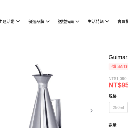
主題活動
優選品牌
送禮指南
生活特輯
會員
Guim
宅配滿NT$
NT$1,090 
NT$95
規格
250ml
數量