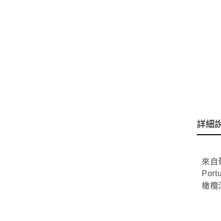
詳細
來自
Por
橄欖