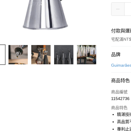
付款與運
宅配滿NT$
付款方式
品牌
信用卡一
Guimara
信用卡分
商品特色
3 期 
商品編號
合作金
LINE Pay
11542736
華南商
Apple Pay
上海商
商品特色
國泰世
精湛技
悠遊付
臺灣中
高品質
匯豐（
Google Pa
專利止