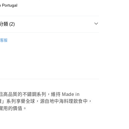
業銀行
遠東國際商業銀行
 Portugal
業銀行
永豐商業銀行
業銀行
星展（台灣）商業銀行
際商業銀行
中國信託商業銀行
類 (2)
天信用卡公司
杯盤壺饗宴
客服
牌
Guimarães & Rosa 葡萄牙手工不鏽鋼廚具
5，滿NT$999(含以上)免運費
品質的不鏽鋼系列，維持 Made in
an 不鏽鋼油罐」系列享譽全球，源自地中海料理飲食中，
實用的價值。