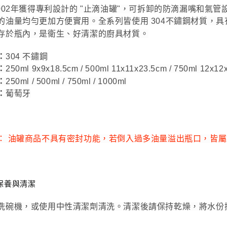
2002年獲得專利設計的 "止滴油罐"，可拆卸的防滴漏嘴和氣
的油量均勻更加方便實用。全系列皆使用 304不鏽鋼材質，
存於瓶內，是衛生、好清潔的廚具材質。
：
304 不鏽鋼
：
250ml
9x9x18.5cm
/ 500ml
11x11x23.5cm
/ 750ml
12x12
：
250ml / 500ml / 750ml / 1000ml
：
葡萄牙
： 油罐商品不具有密封功能，若倒入過多油量溢出瓶口，皆
保養與清潔
洗碗機，或使用中性清潔劑清洗。清潔後請保持乾燥，將水份