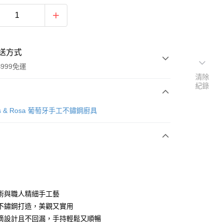
送方式
999免運
清除
紀錄
次付款
̃es & Rosa 葡萄牙手工不鏽鋼廚具
期付款
0 利率 每期
NT$319
21家銀行
庫商業銀行
第一商業銀行
業銀行
彰化商業銀行
業儲蓄銀行
台北富邦商業銀行
華商業銀行
兆豐國際商業銀行
術與職人精細手工藝
小企業銀行
台中商業銀行
不鏽鋼打造，美觀又實用
台灣）商業銀行
華泰商業銀行
y
滴設計且不回漏，手持輕鬆又順暢