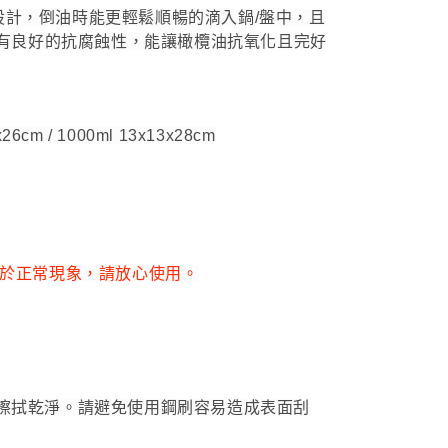
管設計，倒油時能更輕鬆順暢的滴入鍋/盤中，且
具有良好的抗腐蝕性，能讓橄欖油抗氧化且完好
x26cm
/ 1000ml
13x13x28cm
屬於正常現象，請放心使用。
擦拭乾淨。請避免使用鋼刷容易造成表面刮