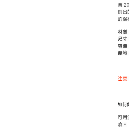
自 
倒出
的保
材質
尺寸
容量
產地
注意
如何
可用
痕。