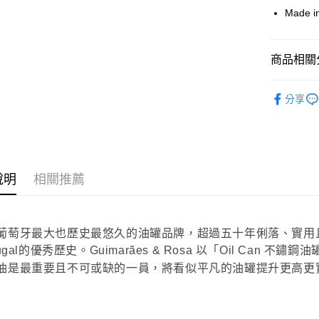
聯邦商
Made in
元大商
ATM付款
玉山商
台新國
商品相關分
台灣樂
運送方式
居家優雅
宅配
分享
🍀更多品
每筆NT$8
說明
相關推薦
葡萄牙最大也歷史最悠久的油罐品牌，超過五十年俐落、實用且高
tugal的優秀歷史。Guimarães & Rosa 以「Oil C
油是最重要且不可或缺的一員，將看似平凡的油罐提升更高更