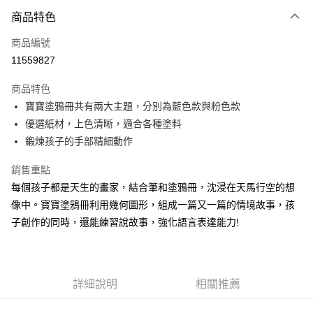
3 期 0 利率 每期
NT$42
21家銀行
商品特色
合作金庫商業銀行
第一商業銀行
超商取貨付款
商品編號
華南商業銀行
彰化商業銀行
11559827
LINE Pay
上海商業儲蓄銀行
台北富邦商業銀行
國泰世華商業銀行
兆豐國際商業銀行
商品特色
Apple Pay
臺灣中小企業銀行
台中商業銀行
寶寶塗鴉冊共有兩大主題，分別為藍色款與粉色款
匯豐（台灣）商業銀行
華泰商業銀行
悠遊付
優選紙材，上色清晰，適合各種塗料
聯邦商業銀行
遠東國際商業銀行
元大商業銀行
永豐商業銀行
鍛煉孩子的手部精細動作
ATM付款
玉山商業銀行
星展（台灣）商業銀行
台新國際商業銀行
中國信託商業銀行
銷售重點
運送方式
台灣樂天信用卡公司
每個孩子都是天生的畫家，結合筆和塗鴉冊，沈浸在天馬行空的想
全家取貨付款
像中。寶寶塗鴉冊利用幾何圖形，組成一篇又一篇的情境故事，孩
每筆NT$85，滿NT$999(含以上)免運費
子創作的同時，還能練習說故事，強化語言表達能力!
付款後全家取貨
每筆NT$85，滿NT$999(含以上)免運費
詳細說明
相關推薦
付款後萊爾富取貨
每筆NT$100，滿NT$999(含以上)免運費