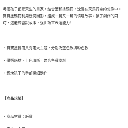
每個孩子都是天生的畫家，結合筆和塗鴉冊，沈浸在天馬行空的想像中。
7-11取貨付款
寶寶塗鴉冊利用幾何圖形，組成一篇又一篇的情境故事，孩子創作的同
每筆NT$85，滿NT$999(含以上)免運費
時，還能練習說故事，強化語言表達能力!
付款後7-11取貨
每筆NT$85，滿NT$999(含以上)免運費
宅配
‧寶寶塗鴉冊共有兩大主題，分別為藍色款與粉色款
每筆NT$85，滿NT$999(含以上)免運費
‧優選紙材，上色清晰，適合各種塗料
‧鍛煉孩子的手部精細動作
【商品規格】
‧商品材質：紙質