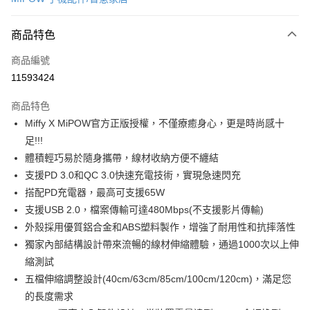
信用卡分期付款
3 期 0 利率 每期
NT$105
21家銀行
商品特色
合作金庫商業銀行
第一商業銀行
超商取貨付款
商品編號
華南商業銀行
彰化商業銀行
11593424
LINE Pay
上海商業儲蓄銀行
台北富邦商業銀行
國泰世華商業銀行
兆豐國際商業銀行
商品特色
Apple Pay
臺灣中小企業銀行
台中商業銀行
Miffy X MiPOW官方正版授權，不僅療癒身心，更是時尚感十
匯豐（台灣）商業銀行
華泰商業銀行
悠遊付
足!!!
聯邦商業銀行
遠東國際商業銀行
元大商業銀行
永豐商業銀行
體積輕巧易於隨身攜帶，線材收納方便不纏結
Google Pay
玉山商業銀行
星展（台灣）商業銀行
支援PD 3.0和QC 3.0快速充電技術，實現急速閃充
台新國際商業銀行
中國信託商業銀行
ATM付款
搭配PD充電器，最高可支援65W
台灣樂天信用卡公司
支援USB 2.0，檔案傳輸可達480Mbps(不支援影片傳輸)
運送方式
外殼採用優質鋁合金和ABS塑料製作，增強了耐用性和抗摔落性
全家取貨付款
獨家內部結構設計帶來流暢的線材伸縮體驗，通過1000次以上伸
每筆NT$85，滿NT$999(含以上)免運費
縮測試
五檔伸縮調整設計(40cm/63cm/85cm/100cm/120cm)，滿足您
付款後全家取貨
的長度需求
每筆NT$85，滿NT$999(含以上)免運費