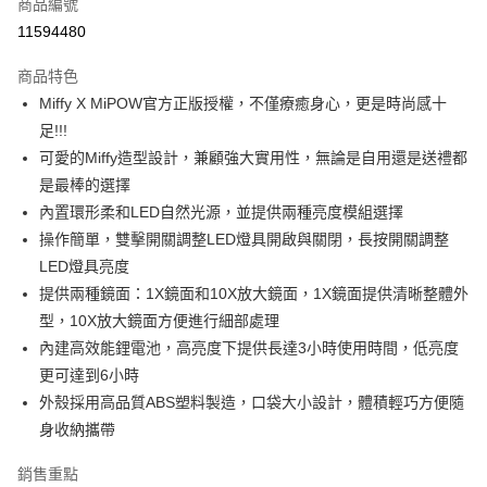
超商取貨付款
商品編號
華南商業銀行
彰化商業銀行
11594480
LINE Pay
上海商業儲蓄銀行
台北富邦商業銀行
國泰世華商業銀行
兆豐國際商業銀行
商品特色
Apple Pay
臺灣中小企業銀行
台中商業銀行
Miffy X MiPOW官方正版授權，不僅療癒身心，更是時尚感十
匯豐（台灣）商業銀行
華泰商業銀行
悠遊付
足!!!
聯邦商業銀行
遠東國際商業銀行
元大商業銀行
永豐商業銀行
可愛的Miffy造型設計，兼顧強大實用性，無論是自用還是送禮都
Google Pay
玉山商業銀行
星展（台灣）商業銀行
是最棒的選擇
台新國際商業銀行
中國信託商業銀行
ATM付款
內置環形柔和LED自然光源，並提供兩種亮度模組選擇
台灣樂天信用卡公司
操作簡單，雙擊開關調整LED燈具開啟與關閉，長按開關調整
運送方式
LED燈具亮度
全家取貨付款
提供兩種鏡面：1X鏡面和10X放大鏡面，1X鏡面提供清晰整體外
每筆NT$85，滿NT$999(含以上)免運費
型，10X放大鏡面方便進行細部處理
內建高效能鋰電池，高亮度下提供長達3小時使用時間，低亮度
付款後全家取貨
更可達到6小時
每筆NT$85，滿NT$999(含以上)免運費
外殼採用高品質ABS塑料製造，口袋大小設計，體積輕巧方便隨
身收納攜帶
付款後萊爾富取貨
每筆NT$100，滿NT$999(含以上)免運費
銷售重點