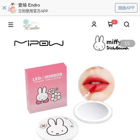
安垛 Endro
開啟APP
立刻使用官方APP
0
1
/
1