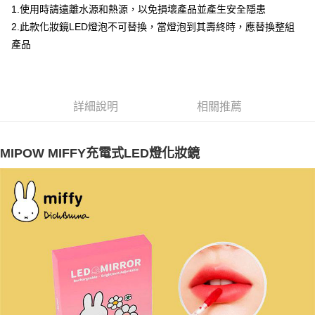
7-11取貨付款
1.使用時請遠離水源和熱源，以免損壞產品並產生安全隱患
2.此款化妝鏡LED燈泡不可替換，當燈泡到其壽終時，應替換整組
每筆NT$85，滿NT$999(含以上)免運費
產品
付款後7-11取貨
每筆NT$85，滿NT$999(含以上)免運費
宅配
詳細說明
相關推薦
每筆NT$85，滿NT$999(含以上)免運費
MIPOW MIFFY充電式LED燈化妝鏡