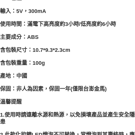
輸入：5V，300mA
使用時間：滿電下高亮度約3小時/低亮度約6小時
主要成分：ABS
含包裝尺寸：10.7*9.3*2.3cm
含包裝重量：100g
產地：中國
保固：非人為因素，保固一年(僅限台澎金馬)
溫馨提醒
1.使用時請遠離水源和熱源，以免損壞產品並產生安全隱
患
2.此款化妝鏡LED燈泡不可替換，當燈泡到其壽終時，應