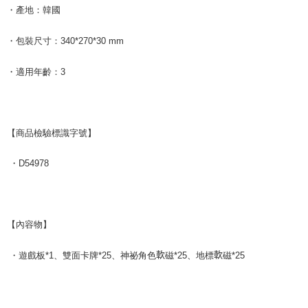
・產地：韓國
・包裝尺寸：
340*270*30
mm
・適用年齡：
3
【商品檢驗標識字號】
・
D54978
【內容物】
軟
軟
・遊戲板
*1
、雙面卡牌
*25
、神祕角色
磁
*25
、地標
磁
*25