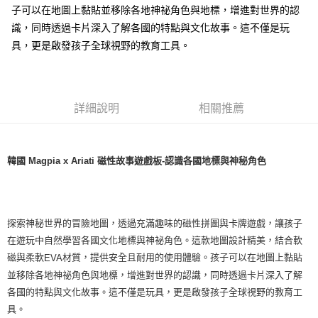
每筆NT$100，滿NT$999(含以上)免運費
子可以在地圖上黏貼並移除各地神祕角色與地標，增進對世界的認
7-11取貨付款
識，同時透過卡片深入了解各國的特點與文化故事。這不僅是玩
具，更是啟發孩子全球視野的教育工具。
每筆NT$85，滿NT$999(含以上)免運費
付款後7-11取貨
每筆NT$85，滿NT$999(含以上)免運費
詳細說明
相關推薦
宅配
每筆NT$85，滿NT$999(含以上)免運費
韓國 Magpia x Ariati 磁性故事遊戲板-認識各國地標與神秘角色
探索神秘世界的冒險地圖，透過充滿趣味的磁性拼圖與卡牌遊戲，讓孩子
在遊玩中自然學習各國文化地標與神祕角色。這款地圖設計精美，結合軟
磁與柔軟
材質，提供安全且耐用的使用體驗。孩子可以在地圖上黏貼
EVA
並移除各地神祕角色與地標，增進對世界的認識，同時透過卡片深入了解
各國的特點與文化故事。這不僅是玩具，更是啟發孩子全球視野的教育工
具。