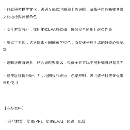
・輕鬆學習世界文化，透過互動式地圖和卡牌遊戲，讓孩子自然吸收各國
文化地標與神祕角色
・安全材質設計，採用柔軟
EVA
與軟磁，確保安全使用且耐久性高
・增進世界觀，透過探索不同國家的特色，激發孩子對全球的好奇心與認
識
・趣味與教育兼具，結合遊戲與學習，讓孩子在遊玩中提升知識與創造力
・精美設計提升吸引力，地圖設計細緻，色彩鮮明，吸引孩子目光並促進
長期使用
【商品規格】
・商品材質：塑膠
(PP)
、塑膠
(EVA)
、軟磁、紙質