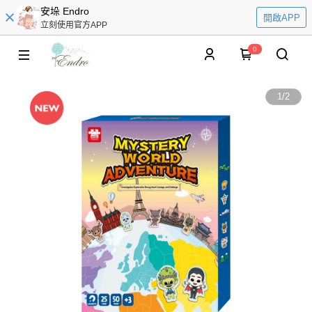
安垛 Endro
開啟APP
立刻使用官方APP
0
1
/
2