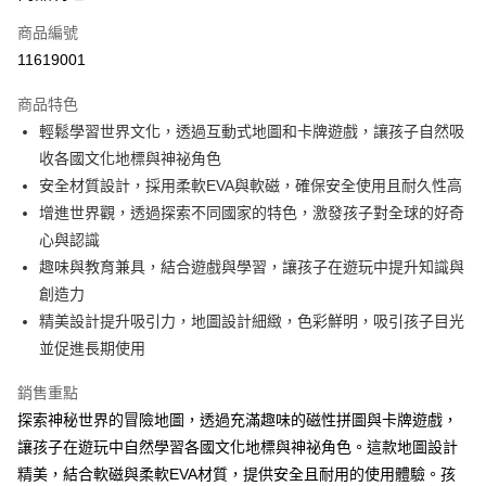
合作金庫商業銀行
第一商業銀行
超商取貨付款
商品編號
華南商業銀行
彰化商業銀行
11619001
LINE Pay
上海商業儲蓄銀行
台北富邦商業銀行
國泰世華商業銀行
兆豐國際商業銀行
商品特色
Apple Pay
臺灣中小企業銀行
台中商業銀行
輕鬆學習世界文化，透過互動式地圖和卡牌遊戲，讓孩子自然吸
匯豐（台灣）商業銀行
華泰商業銀行
悠遊付
收各國文化地標與神祕角色
聯邦商業銀行
遠東國際商業銀行
元大商業銀行
永豐商業銀行
安全材質設計，採用柔軟EVA與軟磁，確保安全使用且耐久性高
Google Pay
玉山商業銀行
星展（台灣）商業銀行
增進世界觀，透過探索不同國家的特色，激發孩子對全球的好奇
台新國際商業銀行
中國信託商業銀行
ATM付款
心與認識
台灣樂天信用卡公司
趣味與教育兼具，結合遊戲與學習，讓孩子在遊玩中提升知識與
運送方式
創造力
全家取貨付款
精美設計提升吸引力，地圖設計細緻，色彩鮮明，吸引孩子目光
每筆NT$85，滿NT$999(含以上)免運費
並促進長期使用
付款後全家取貨
銷售重點
每筆NT$85，滿NT$999(含以上)免運費
探索神秘世界的冒險地圖，透過充滿趣味的磁性拼圖與卡牌遊戲，
讓孩子在遊玩中自然學習各國文化地標與神祕角色。這款地圖設計
付款後萊爾富取貨
精美，結合軟磁與柔軟EVA材質，提供安全且耐用的使用體驗。孩