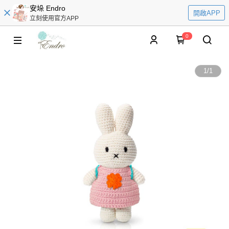
安垛 Endro
開啟APP
立刻使用官方APP
0
1
/
1