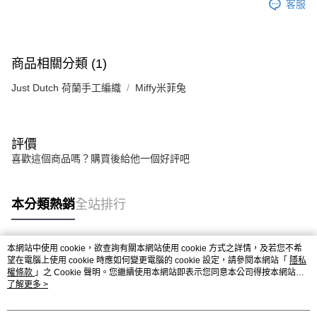
客服
商品相關分類 (1)
Just Dutch 荷蘭手工編織
Miffy米菲兔
評價
喜歡這個商品嗎？購買後給他一個好評吧
本分類熱銷
全站排行
本網站中使用 cookie，欲查詢有關本網站使用 cookie 方式之詳情，及若您不希
熱門標籤
望在電腦上使用 cookie 時應如何變更電腦的 cookie 設定，請參閱本網站「
隱私
權條款
」之 Cookie 聲明。您繼續使用本網站即表示您同意本公司得按本網站使
用條款之 Cookie 聲明使用 cookie。
了解更多 >