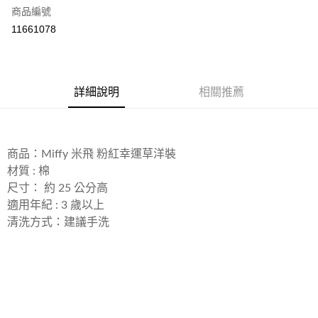
合作金庫商業銀行
第一商業銀行
LINE Pay
商品編號
華南商業銀行
彰化商業銀行
11661078
Apple Pay
上海商業儲蓄銀行
台北富邦商業銀行
國泰世華商業銀行
兆豐國際商業銀行
悠遊付
臺灣中小企業銀行
台中商業銀行
匯豐（台灣）商業銀行
華泰商業銀行
Google Pay
詳細說明
相關推薦
聯邦商業銀行
遠東國際商業銀行
元大商業銀行
永豐商業銀行
ATM付款
玉山商業銀行
星展（台灣）商業銀行
台新國際商業銀行
中國信託商業銀行
運送方式
商品：Miffy 米飛 粉紅幸運草洋裝
台灣樂天信用卡公司
材質 : 棉
宅配
尺寸： 約 25 公分高
每筆NT$85，滿NT$999(含以上)免運費
適用年紀 : 3 歲以上
清洗方式：建議手洗