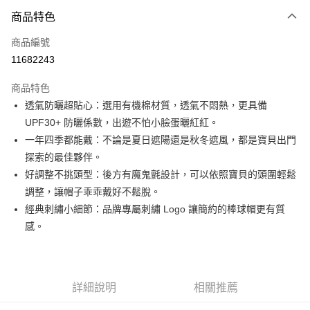
3 期 0 利率 每期
NT$426
21家銀行
商品特色
合作金庫商業銀行
第一商業銀行
超商取貨付款
商品編號
華南商業銀行
彰化商業銀行
11682243
LINE Pay
上海商業儲蓄銀行
台北富邦商業銀行
國泰世華商業銀行
兆豐國際商業銀行
商品特色
Apple Pay
臺灣中小企業銀行
台中商業銀行
透氣防曬超貼心：選用有機棉材質，透氣不悶熱，更具備
匯豐（台灣）商業銀行
華泰商業銀行
悠遊付
UPF30+ 防曬係數，出遊不怕小臉蛋曬紅紅。
聯邦商業銀行
遠東國際商業銀行
元大商業銀行
永豐商業銀行
一年四季都能戴：不論是夏日遮陽還是秋冬遮風，都是寶貝出門
Google Pay
玉山商業銀行
星展（台灣）商業銀行
探索的最佳夥伴。
台新國際商業銀行
中國信託商業銀行
ATM付款
好調整不挑頭型：後方有魔鬼氈設計，可以依照寶貝的頭圍輕鬆
台灣樂天信用卡公司
調整，讓帽子乖乖戴好不鬆脫。
運送方式
經典刺繡小細節：品牌專屬刺繡 Logo 讓簡約的棒球帽更有質
全家取貨付款
感。
每筆NT$85，滿NT$999(含以上)免運費
付款後全家取貨
詳細說明
相關推薦
每筆NT$85，滿NT$999(含以上)免運費