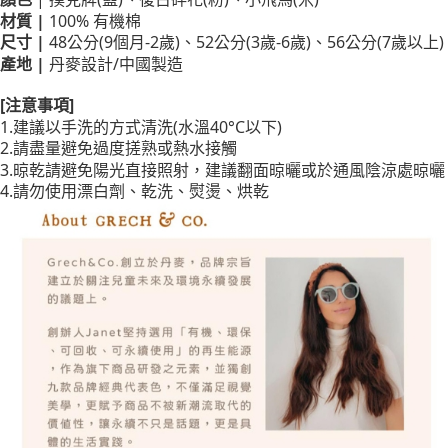
材質
|
100% 有機棉
尺寸 |
48公分(9個月-2歲)、52公分(3歲-6歲)、56公分(7歲以上)
產地 |
丹麥設計/中國製造
[注意事項]
1.建議以手洗的方式清洗(水溫40°C以下)
2.請盡量避免過度搓熟或熱水接觸
3.晾乾請避免陽光直接照射，建議翻面晾曬或於通風陰涼處晾曬
4.請勿使用漂白劑、乾洗、熨燙、烘乾