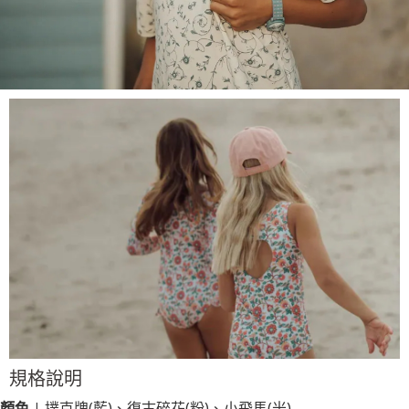
規格說明
顏色
| 撲克牌(藍)、復古碎花(粉)、小飛馬(米)