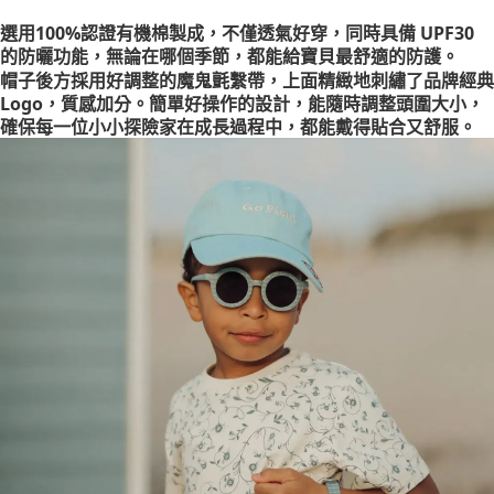
付款後萊爾富取貨
選用100%認證有機棉製成，不僅透氣好穿，同時具備 UPF30
每筆NT$100，滿NT$999(含以上)免運費
的防曬功能，無論在哪個季節，都能給寶貝最舒適的防護。
7-11取貨付款
帽子後方採用好調整的魔鬼氈繫帶，上面精緻地刺繡了品牌經典
Logo，質感加分。簡單好操作的設計，能隨時調整頭圍大小，
每筆NT$85，滿NT$999(含以上)免運費
確保每一位小小探險家在成長過程中，都能戴得貼合又舒服。
付款後7-11取貨
每筆NT$85，滿NT$999(含以上)免運費
宅配
每筆NT$85，滿NT$999(含以上)免運費