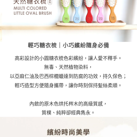
每筆NT$85，滿NT$999(含以上)免運費
付款後7-11取貨
每筆NT$85，滿NT$999(含以上)免運費
宅配
每筆NT$85，滿NT$999(含以上)免運費
輕巧糖衣梳｜小巧繽紛隨身必備
高彩設計的小圓糖衣梳色彩繽紛，讓人愛不釋手。
無毒、天然植物染料，
以亞麻仁油及巴西棕櫚蠟達到防腐的功效，持久保色；
輕巧造型方便隨身攜帶，讓你時刻保持髪絲柔順。
內斂的原木色烘托梣木的高級質感，
質樸、純粹卻經典雋永。