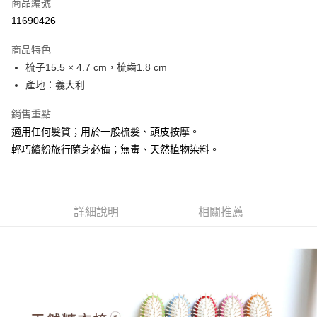
超商取貨付款
商品編號
華南商業銀行
彰化商業銀行
11690426
LINE Pay
上海商業儲蓄銀行
台北富邦商業銀行
國泰世華商業銀行
兆豐國際商業銀行
商品特色
Apple Pay
臺灣中小企業銀行
台中商業銀行
梳子15.5 × 4.7 cm，梳齒1.8 cm
匯豐（台灣）商業銀行
華泰商業銀行
悠遊付
產地：義大利
聯邦商業銀行
遠東國際商業銀行
元大商業銀行
永豐商業銀行
ATM付款
銷售重點
玉山商業銀行
星展（台灣）商業銀行
台新國際商業銀行
中國信託商業銀行
適用任何髮質；用於一般梳髮、頭皮按摩。
運送方式
台灣樂天信用卡公司
輕巧繽紛旅行隨身必備；無毒、天然植物染料。
全家取貨付款
每筆NT$85，滿NT$999(含以上)免運費
付款後全家取貨
詳細說明
相關推薦
每筆NT$85，滿NT$999(含以上)免運費
付款後萊爾富取貨
每筆NT$100，滿NT$999(含以上)免運費
7-11取貨付款