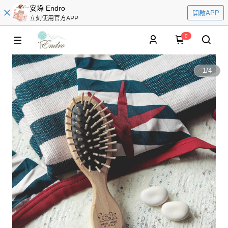
安垛 Endro
開啟APP
立刻使用官方APP
0
1
/
4