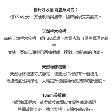
輕巧好收納 隨處展時尚：
僅15.4公分，方便收納與攜帶，隨時展現完美髮質。
天然梣木梳柄：
高級天然梣木梳柄，經FSC認證，木質皆取自優良管理之森
林，
並塗上亞麻仁油與巴西棕櫚蠟，達到天然防腐的功效。
天然橡膠梳墊：
天然橡膠梳墊可抗靜電，梳墊更特地留有一個梳孔，
增加透氣性與彈性，大幅提升梳髮與頭皮按摩的舒適感。
18mm長梳齒：
精選鵝耳櫪木，能柔軟按摩頭皮並促進血液循環，
進而放鬆身心、強化髮根、去除多餘皮脂。