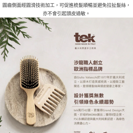
圓齒側面經圓滑技術加工，可促進梳髮順暢並避免拉扯髮絲，
亦不會引起頭皮過敏。