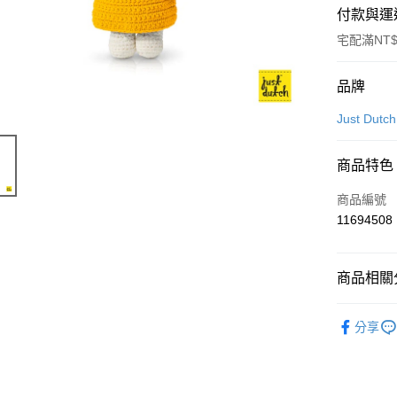
付款與運
宅配滿NT$
付款方式
品牌
信用卡一
Just D
信用卡分
商品特色
3 期 
商品編號
合作金
LINE Pay
11694508
華南商
Apple Pay
上海商
國泰世
商品相關分
悠遊付
臺灣中
匯豐（
Google Pa
Just Du
聯邦商
分享
元大商
ATM付款
玉山商
台新國
台灣樂