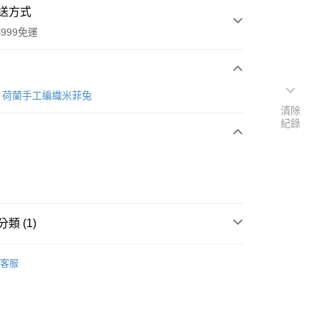
送方式
999免運
次付款
utch 荷蘭手工編織米菲兔
清除
期付款
紀錄
0 利率 每期
NT$420
21家銀行
庫商業銀行
第一商業銀行
業銀行
彰化商業銀行
業儲蓄銀行
台北富邦商業銀行
華商業銀行
兆豐國際商業銀行
類 (1)
小企業銀行
台中商業銀行
台灣）商業銀行
華泰商業銀行
y
tch 荷蘭手工編織
Miffy米菲兔
業銀行
遠東國際商業銀行
客服
業銀行
永豐商業銀行
業銀行
星展（台灣）商業銀行
際商業銀行
中國信託商業銀行
天信用卡公司