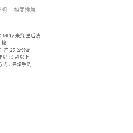
運送方式
說明
相關推薦
宅配
每筆NT$8
Miffy 米飛 皇后裝
: 棉
 約 25 公分高
紀 : 3 歲以上
方式：建議手洗