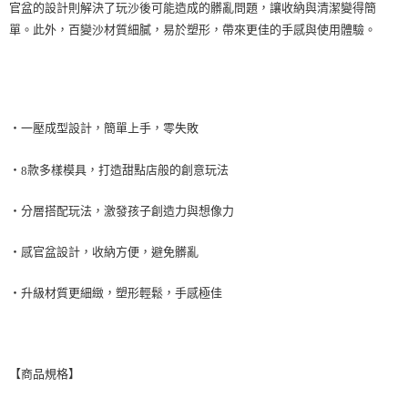
每筆NT$85，滿NT$999(含以上)免運費
官盆的設計則解決了玩沙後可能造成的髒亂問題，讓收納與清潔變得簡
單。此外，百變沙材質細膩，易於塑形，帶來更佳的手感與使用體驗。
付款後7-11取貨
每筆NT$85，滿NT$999(含以上)免運費
宅配
每筆NT$85，滿NT$999(含以上)免運費
・一壓成型設計，簡單上手，零失敗
・
款多樣模具，打造甜點店般的創意玩法
8
・分層搭配玩法，激發孩子創造力與想像力
・感官盆設計，收納方便，避免髒亂
・升級材質更細緻，塑形輕鬆，手感極佳
【商品規格】