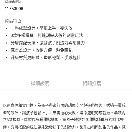
超商取貨付款
商品編號
華南商業銀行
彰化商業銀行
11753006
LINE Pay
上海商業儲蓄銀行
台北富邦商業銀行
國泰世華商業銀行
兆豐國際商業銀行
商品特色
Apple Pay
臺灣中小企業銀行
台中商業銀行
一壓成型設計，簡單上手，零失敗
匯豐（台灣）商業銀行
華泰商業銀行
悠遊付
8款多樣模具，打造甜點店般的創意玩法
聯邦商業銀行
遠東國際商業銀行
元大商業銀行
永豐商業銀行
分層搭配玩法，激發孩子創造力與想像力
ATM付款
玉山商業銀行
星展（台灣）商業銀行
感官盆設計，收納方便，避免髒亂
台新國際商業銀行
中國信託商業銀行
升級材質更細緻，塑形輕鬆，手感極佳
運送方式
台灣樂天信用卡公司
全家取貨付款
每筆NT$85，滿NT$999(含以上)免運費
詳細說明
相關推薦
付款後全家取貨
每筆NT$85，滿NT$999(含以上)免運費
以創意性和實用性，為孩子帶來無限的想像空間與遊戲樂趣。透過一壓成
付款後萊爾富取貨
型的設計，讓孩子輕鬆上手，無需擔心失敗，增添遊戲的成就感。套裝內
每筆NT$100，滿NT$999(含以上)免運費
含
款模具，能製作多種甜點造型，讓孩子體驗如同甜點師傅般的創作樂
8
7-11取貨付款
趣。分層搭配的玩法更能激發孩子的創造力，製作出栩栩如生的作品。感