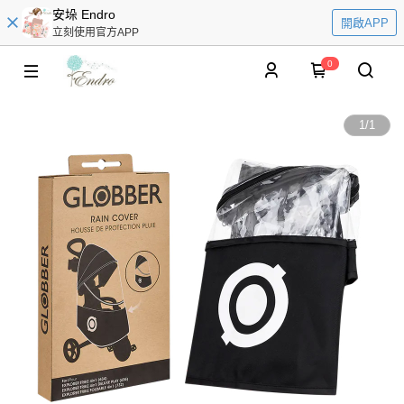
安垛 Endro
開啟APP
立刻使用官方APP
0
1
/
1