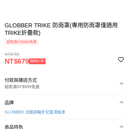
GLOBBER TRIKE 防雨罩(專用防雨罩僅適用
TRIKE折疊款)
超取滿NT$999免運
NT$780
NT$679
限時87折
付款與運送方式
超取滿NT$999免運
付款方式
品牌
信用卡一次付款
GLOBBER 法國哥輪步兒童滑板車
信用卡分期付款
3 期 0 利率 每期
NT$260
21家銀行
商品特色