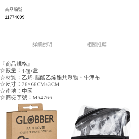
合作金庫商業銀行
第一商業銀行
超商取貨付款
商品編號
華南商業銀行
彰化商業銀行
11774099
LINE Pay
上海商業儲蓄銀行
台北富邦商業銀行
國泰世華商業銀行
兆豐國際商業銀行
Apple Pay
臺灣中小企業銀行
台中商業銀行
匯豐（台灣）商業銀行
華泰商業銀行
悠遊付
詳細說明
相關推薦
聯邦商業銀行
遠東國際商業銀行
元大商業銀行
永豐商業銀行
ATM付款
玉山商業銀行
星展（台灣）商業銀行
『商品規格』
台新國際商業銀行
中國信託商業銀行
運送方式
1個
/
☆數量：
盒
台灣樂天信用卡公司
☆材質：
乙
烯
-
醋酸乙
烯酯
共聚物、牛津布
全家取貨付款
☆尺寸：78×68CM±3CM
每筆NT$85，滿NT$999(含以上)免運費
☆
產
地：中國
☆商檢字號
：M54766
付款後全家取貨
每筆NT$85，滿NT$999(含以上)免運費
付款後萊爾富取貨
每筆NT$100，滿NT$999(含以上)免運費