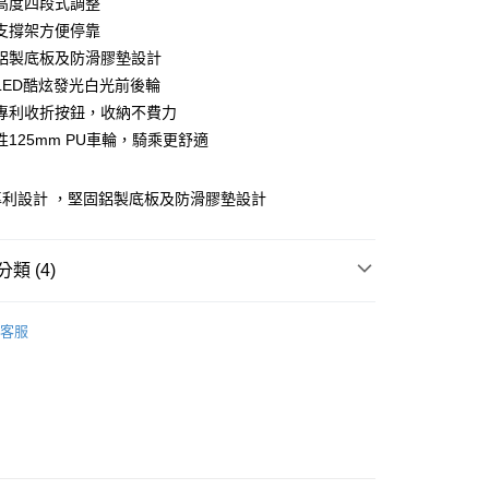
高度四段式調整
業銀行
遠東國際商業銀行
支撐架方便停靠
業銀行
永豐商業銀行
鋁製底板及防滑膠墊設計
業銀行
星展（台灣）商業銀行
際商業銀行
中國信託商業銀行
LED酷炫發光白光前後輪
天信用卡公司
專利收折按鈕，收納不費力
性125mm PU車輪，騎乘更舒適
5，滿NT$999(含以上)免運費
專利設計 ，堅固鋁製底板及防滑膠墊設計
類 (4)
ER 法國哥輪步兒童滑板車
二輪車款-青少年成人摺疊滑
客服

小童選品 6~8歲