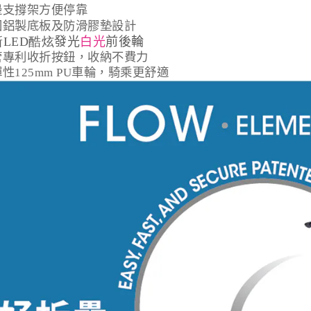
邊支
撐
架方便停靠
固
鋁
製底板及防滑膠
墊
設計
LED酷炫
發光
白光
前後輪
管專利收折按鈕，收納不費力
彈性
125mm PU
車輪，騎乘更舒適