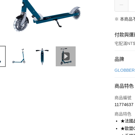
※ 本商品
付款與運
宅配滿NT$
付款方式
品牌
信用卡一
GLOBB
信用卡分
商品特色
3 期 
商品編號
合作金
LINE Pay
11774637
華南商
Apple Pay
上海商
商品特色
國泰世
★法國
悠遊付
臺灣中
★歐盟
匯豐（