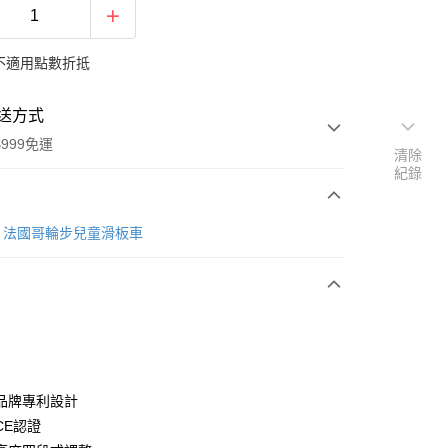
不適用點數折抵
送方式
999免運
清除
紀錄
次付款
ER 法國哥輪步兒童滑板車
期付款
0 利率 每期
NT$1,326
21家銀行
庫商業銀行
第一商業銀行
業銀行
彰化商業銀行
業儲蓄銀行
台北富邦商業銀行
華商業銀行
兆豐國際商業銀行
品牌專利設計
小企業銀行
台中商業銀行
CE認證
台灣）商業銀行
華泰商業銀行