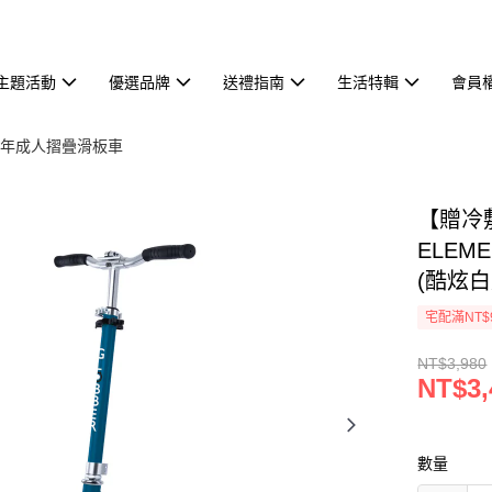
主題活動
優選品牌
送禮指南
生活特輯
會員
少年成人摺疊滑板車
【贈冷敷
ELEM
(酷炫
宅配滿NT$
NT$3,980
NT$3,
數量