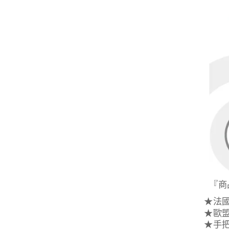
『商
★
法
★
歐
★
手