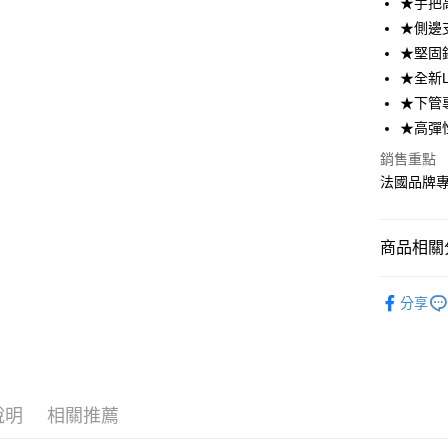
ATM付款
★手把
聯邦商
★側邊
元大商
★堅固
玉山商
運送方式
台新國
★全新
台灣樂
★下管
宅配
★高彈
每筆NT$8
銷售重點
法國品牌
商品相關分
GLOBB
分享
板車
話題新品
戶外運動
送禮指南
說明
相關推薦