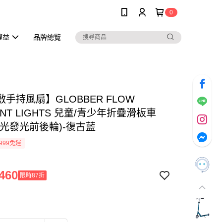
0
權益
品牌總覽
手持風扇】GLOBBER FLOW
ENT LIGHTS 兒童/青少年折疊滑板車
白光發光前後輪)-復古藍
999免運
460
限時87折