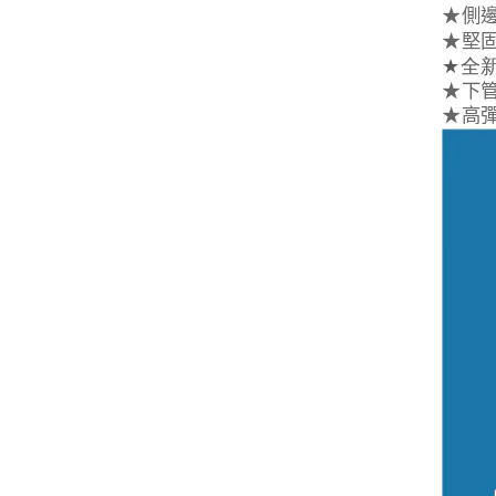
★
側
★
堅
★
全新
★
下
★
高