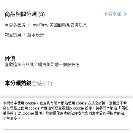
商品相關分類 (3)
查看全部
🍀更多品牌
Itzy Ritzy 美國甜萌系安撫玩具
親愛寶貝
戲水玩沙
評價
喜歡這個商品嗎？購買後給他一個好評吧
本分類熱銷
全站排行
本網站中使用 cookie，欲查詢有關本網站使用 cookie 方式之詳情，及若您不希
熱門標籤
望在電腦上使用 cookie 時應如何變更電腦的 cookie 設定，請參閱本網站「
隱私
權條款
」之 Cookie 聲明。您繼續使用本網站即表示您同意本公司得按本網站使
用條款之 Cookie 聲明使用 cookie。
了解更多 >