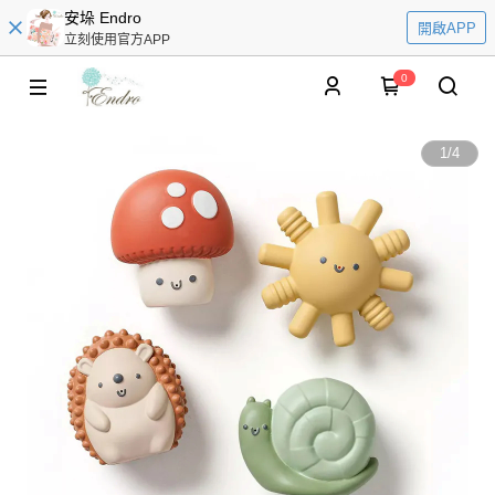
安垛 Endro
開啟APP
立刻使用官方APP
0
1
/
4