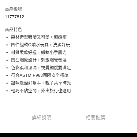
合作金庫商業銀行
第一商業銀行
超商取貨付款
商品編號
華南商業銀行
彰化商業銀行
11777812
LINE Pay
上海商業儲蓄銀行
台北富邦商業銀行
國泰世華商業銀行
兆豐國際商業銀行
商品特色
Apple Pay
臺灣中小企業銀行
台中商業銀行
森林造型吸睛又可愛，超療癒
匯豐（台灣）商業銀行
華泰商業銀行
悠遊付
四件組軟Q噴水玩具，洗澡好玩
聯邦商業銀行
遠東國際商業銀行
元大商業銀行
永豐商業銀行
材質柔軟好握，鍛鍊小手肌力
ATM付款
玉山商業銀行
星展（台灣）商業銀行
凹凸觸感設計，刺激觸覺發展
台新國際商業銀行
中國信託商業銀行
色彩柔和溫潤，視覺觸感雙滿足
運送方式
台灣樂天信用卡公司
符合ASTM F963國際安全標準
全家取貨付款
趣味洗澡好幫手，親子共享時光
每筆NT$85，滿NT$999(含以上)免運費
輕巧不佔空間，外出旅行也適用
付款後全家取貨
每筆NT$85，滿NT$999(含以上)免運費
詳細說明
相關推薦
付款後萊爾富取貨
每筆NT$100，滿NT$999(含以上)免運費