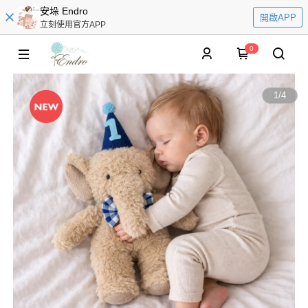
安垛 Endro
開啟APP
立刻使用官方APP
0
1
/
4