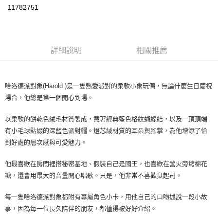
華南商業銀行
彰化商業銀行
11782751
LINE Pay
上海商業儲蓄銀行
台北富邦商業銀行
國泰世華商業銀行
兆豐國際商業銀行
Apple Pay
臺灣中小企業銀行
台中商業銀行
匯豐（台灣）商業銀行
華泰商業銀行
悠遊付
詳細說明
相關推薦
聯邦商業銀行
遠東國際商業銀行
元大商業銀行
永豐商業銀行
Google Pay
玉山商業銀行
星展（台灣）商業銀行
台新國際商業銀行
中國信託商業銀行
ATM付款
哈洛德派對象(Harold )是一隻熱愛派對的柔軟小象玩偶，無論什麼生日慶祝
台灣樂天信用卡公司
場合，他總是第一個開心到場。
運送方式
以柔軟的餅乾色絨毛材質製成，戴著經典藍色格紋蝴蝶結，以及一頂頂端
全家取貨付款
有小毛球點綴的深藍色派對帽。燈芯絨材質的耳朵與腳掌，為他增添了恰
每筆NT$85，滿NT$999(含以上)免運費
到好處的層次感與可愛魅力。
付款後全家取貨
他最喜歡在房間裡搭秘密基地、假裝自己是國王，也喜歡在營火旁烤棉花
每筆NT$85，滿NT$999(含以上)免運費
糖，還會用最大的音量開心唱歌。只是，他非常不喜歡臭起司。
付款後萊爾富取貨
每一隻哈洛德派對象都附有專屬角色小卡，用他自己的口吻述說一段小故
每筆NT$100，滿NT$999(含以上)免運費
事，因為每一位長久陪伴的朋友，都值得被好好介紹。
7-11取貨付款