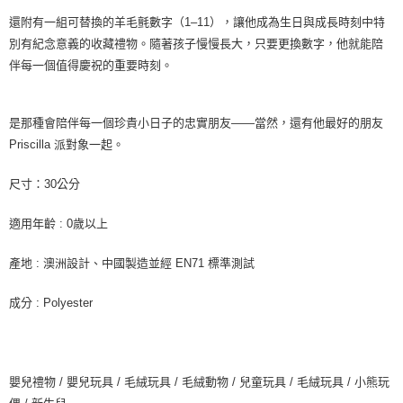
還附有一組可替換的羊毛氈數字（1–11），讓他成為生日與成長時刻中特
每筆NT$85，滿NT$999(含以上)免運費
別有紀念意義的收藏禮物。隨著孩子慢慢長大，只要更換數字，他就能陪
付款後7-11取貨
伴每一個值得慶祝的重要時刻。
每筆NT$85，滿NT$999(含以上)免運費
宅配
是那種會陪伴每一個珍貴小日子的忠實朋友——當然，還有他最好的朋友
每筆NT$85，滿NT$999(含以上)免運費
Priscilla 派對象一起。
尺寸：30公分
適用年齡 : 0歲以上
產地 : 澳洲設計、中國製造並經 EN71 標準測試
成分 : Polyester
嬰兒禮物 / 嬰兒玩具 / 毛絨玩具 / 毛絨動物 / 兒童玩具 / 毛絨玩具 / 小熊玩