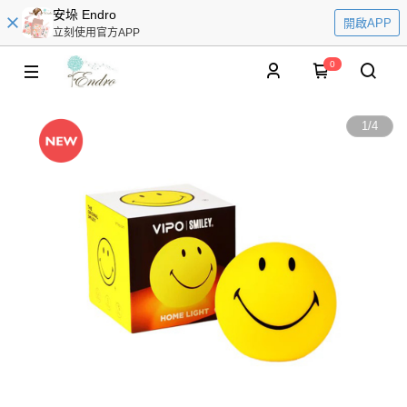
安垛 Endro
開啟APP
立刻使用官方APP
0
1
/
4