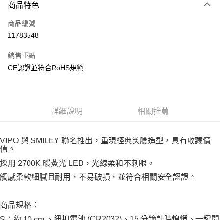
3 期 0 利率 每期
NT$230
21家銀行
商品特色
合作金庫商業銀行
第一商業銀行
超商取貨付款
商品編號
華南商業銀行
彰化商業銀行
11783548
LINE Pay
上海商業儲蓄銀行
台北富邦商業銀行
國泰世華商業銀行
兆豐國際商業銀行
銷售重點
Apple Pay
臺灣中小企業銀行
台中商業銀行
CE認證並符合RoHS規範
匯豐（台灣）商業銀行
華泰商業銀行
悠遊付
聯邦商業銀行
遠東國際商業銀行
元大商業銀行
永豐商業銀行
Google Pay
玉山商業銀行
星展（台灣）商業銀行
詳細說明
相關推薦
台新國際商業銀行
中國信託商業銀行
ATM付款
台灣樂天信用卡公司
運送方式
VIPO 與 SMILEY 聯名推出，重現經典笑臉造型，具有收藏價
值。
全家取貨付款
採用 2700K 暖黃光 LED，光線柔和不刺眼。
每筆NT$85，滿NT$999(含以上)免運費
觸感柔軟細膩且耐用，不易破損，並符合相關安全認證。
付款後全家取貨
每筆NT$85，滿NT$999(含以上)免運費
商品規格：
付款後萊爾富取貨
紐扣電池 (CR2032)、15 分鐘計時熄燈、一鍵開
S：約 10 cm 、