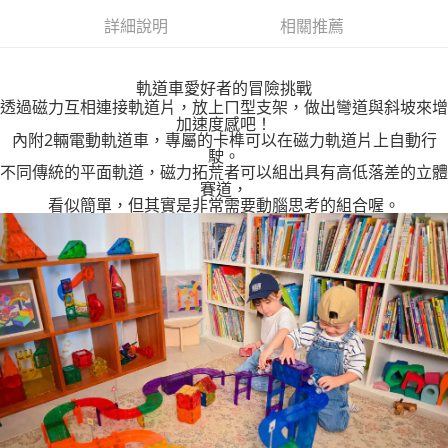
每筆NT$85，滿NT$999(含以上)免運費
詳細說明
相關推薦
付款後7-11取貨
每筆NT$85，滿NT$999(含以上)免運費
軌道車愛好者的冒險挑戰
宅配
透過磁力互相連接軌道片，放上ㄇ型支架，做出彎道與斜坡來增
加速度感吧！
每筆NT$85，滿NT$999(含以上)免運費
內附2輛電動軌道車，專屬的卡榫可以在磁力軌道片上自動行
駛。
不同傳統的平面軌道，磁力拓荒者可以組出具有高低落差的立體
賽道，
看似簡單，但其實是非常需要動腦思考的組合喔。