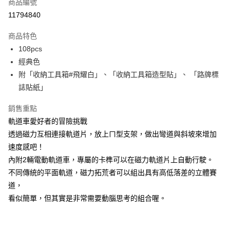
超商取貨付款
商品編號
華南商業銀行
彰化商業銀行
11794840
LINE Pay
上海商業儲蓄銀行
台北富邦商業銀行
國泰世華商業銀行
兆豐國際商業銀行
商品特色
Apple Pay
臺灣中小企業銀行
台中商業銀行
108pcs
匯豐（台灣）商業銀行
華泰商業銀行
悠遊付
經典色
聯邦商業銀行
遠東國際商業銀行
元大商業銀行
永豐商業銀行
附「收納工具箱#飛耀白」、「收納工具箱造型貼」、 「路牌標
ATM付款
玉山商業銀行
星展（台灣）商業銀行
誌貼紙」
台新國際商業銀行
中國信託商業銀行
運送方式
台灣樂天信用卡公司
銷售重點
全家取貨付款
軌道車愛好者的冒險挑戰
每筆NT$85，滿NT$999(含以上)免運費
透過磁力互相連接軌道片，放上ㄇ型支架，做出彎道與斜坡來增加
速度感吧！
付款後全家取貨
內附2輛電動軌道車，專屬的卡榫可以在磁力軌道片上自動行駛。
每筆NT$85，滿NT$999(含以上)免運費
不同傳統的平面軌道，磁力拓荒者可以組出具有高低落差的立體賽
付款後萊爾富取貨
道，
每筆NT$100，滿NT$999(含以上)免運費
看似簡單，但其實是非常需要動腦思考的組合喔。
7-11取貨付款