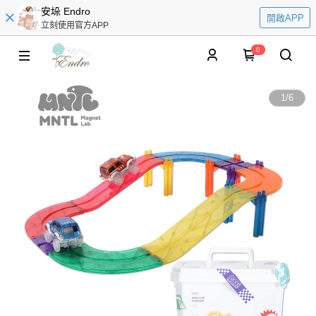
安垛 Endro
開啟APP
立刻使用官方APP
0
1
/
6