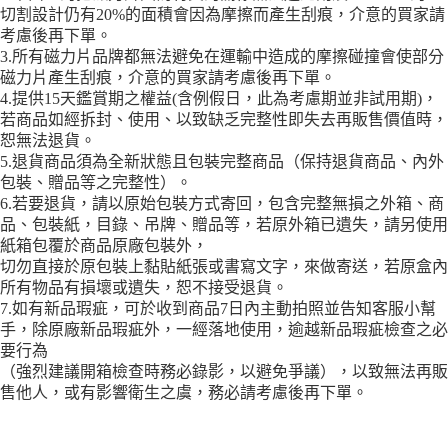
切割設計仍有20%的面積會因為摩擦而產生刮痕，介意的買家請
考慮後再下單。
3.所有磁力片品牌都無法避免在運輸中造成的摩擦碰撞會使部分
磁力片產生刮痕，介意的買家請考慮後再下單。
4.提供15天鑑賞期之權益(含例假日，此為考慮期並非試用期)，
若商品如經拆封、使用、以致缺乏完整性即失去再販售價值時，
恕無法退貨。
5.退貨商品須為全新狀態且包裝完整商品（保持退貨商品、內外
包裝、贈品等之完整性）。
6.若要退貨，請以原始包裝方式寄回，包含完整無損之外箱、商
品、包裝紙，目錄、吊牌、贈品等，若原外箱已遺失，請另使用
紙箱包覆於商品原廠包裝外，
切勿直接於原包裝上黏貼紙張或書寫文字，來做寄送，若原盒內
所有物品有損壞或遺失，恕不接受退貨。
7.如有新品瑕疵，可於收到商品7日內主動拍照並告知客服小幫
手，除原廠新品瑕疵外，一經落地使用，逾越新品瑕疵檢查之必
要行為
（強烈建議開箱檢查時務必錄影，以避免爭議），以致無法再販
售他人，或有影響衛生之虞，務必請考慮後再下單。