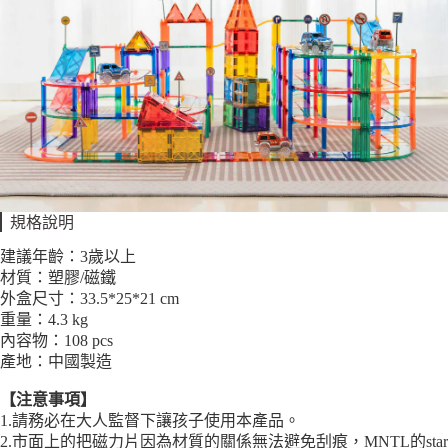
規格說明
建議年齡：3歲以上
材質：塑膠/磁鐵
外盒尺寸：33.5*25*21 cm
重量：4.3 kg
內容物：108 pcs
產地：中國製造
【注意事項】
1.請務必在大人監督下讓孩子使用本產品。
2.市面上的把磁力片因為材質的關係無法避免刮痕，MNTL的star