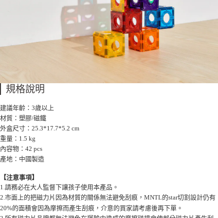
每筆NT$85，滿NT$999(含以上)免運費
付款後7-11取貨
每筆NT$85，滿NT$999(含以上)免運費
宅配
每筆NT$85，滿NT$999(含以上)免運費
規格說明
建議年齡：3歲以上
材質：塑膠/磁鐵
外盒尺寸：25.3*17.7*5.2 cm
重量：1.5 kg
內容物：42 pcs
產地：中國製造
【注意事項】
1.請務必在大人監督下讓孩子使用本產品。
2.市面上的把磁力片因為材質的關係無法避免刮痕，MNTL的star切割設計仍有
20%的面積會因為摩擦而產生刮痕，介意的買家請考慮後再下單。