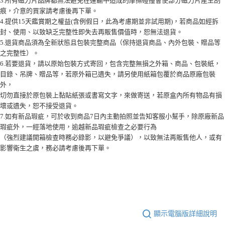
3.所有磁力片品牌都無法避免在運輸中造成的摩擦碰撞會使部分磁力片產生刮
痕，介意的買家請考慮後再下單。
4.提供15天鑑賞期之權益(含例假日，此為考慮期並非試用期)，若商品如經拆
封、使用、以致缺乏完整性即失去再販售價值時，恕無法退貨。
5.退貨商品須為全新狀態且包裝完整商品（保持退貨商品、內外包裝、贈品等
之完整性）。
6.若要退貨，請以原始包裝方式寄回，包含完整無損之外箱、商品、包裝紙，
目錄、吊牌、贈品等，若原外箱已遺失，請另使用紙箱包覆於商品原廠包裝
外，
切勿直接於原包裝上黏貼紙張或書寫文字，來做寄送，若原盒內所有物品有損
壞或遺失，恕不接受退貨。
7.如有新品瑕疵，可於收到商品7日內主動拍照並告知客服小幫手，除原廠新品
瑕疵外，一經落地使用，逾越新品瑕疵檢查之必要行為
（強烈建議開箱檢查時務必錄影，以避免爭議），以致無法再販售他人，或有
影響衛生之虞，務必請考慮後再下單。
顯示電腦版詳細說明