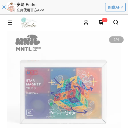
安垛 Endro
開啟APP
立刻使用官方APP
0
1
/
4