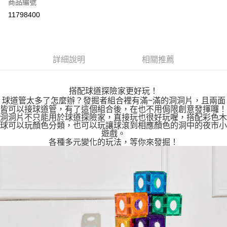
超商取貨付款
商品編號
華南商業銀行
彰化商業銀行
11798400
LINE Pay
上海商業儲蓄銀行
台北富邦商業銀行
國泰世華商業銀行
兆豐國際商業銀行
Apple Pay
臺灣中小企業銀行
台中商業銀行
匯豐（台灣）商業銀行
華泰商業銀行
悠遊付
詳細說明
相關推薦
聯邦商業銀行
遠東國際商業銀行
元大商業銀行
永豐商業銀行
ATM付款
玉山商業銀行
星展（台灣）商業銀行
搭配球道探險家更好玩！
台新國際商業銀行
中國信託商業銀行
球道管太多了怎麼辦？發掘者組合裡有滿~滿的洞洞片，且兩面
運送方式
台灣樂天信用卡公司
皆可以接球道管，有了這個組合後，在也不用侷限創意發揮囉！
洞洞片不只能用於球道探險家，直接玩也很好玩喔，搭配彩色木
全家取貨付款
球可以玩顏色分類，也可以玩讓球滾到相應顏色的洞中的夜市小
每筆NT$85，滿NT$999(含以上)免運費
遊戲。
各種多元變化的玩法，等你來發掘！
付款後全家取貨
每筆NT$85，滿NT$999(含以上)免運費
付款後萊爾富取貨
每筆NT$100，滿NT$999(含以上)免運費
7-11取貨付款