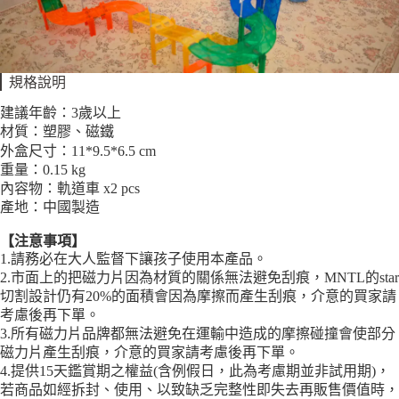
每筆NT$85，滿NT$999(含以上)免運費
付款後7-11取貨
每筆NT$85，滿NT$999(含以上)免運費
規格說明
宅配
建議年齡：3歲以上
每筆NT$85，滿NT$999(含以上)免運費
材質：塑膠、磁鐵
外盒尺寸：11*9.5*6.5 cm
重量：0.15 kg
內容物：軌道車 x2 pcs
產地：中國製造
【注意事項】
1.請務必在大人監督下讓孩子使用本產品。
2.市面上的把磁力片因為材質的關係無法避免刮痕，MNTL的star
切割設計仍有20%的面積會因為摩擦而產生刮痕，介意的買家請
考慮後再下單。
3.所有磁力片品牌都無法避免在運輸中造成的摩擦碰撞會使部分
磁力片產生刮痕，介意的買家請考慮後再下單。
4.提供15天鑑賞期之權益(含例假日，此為考慮期並非試用期)，
若商品如經拆封、使用、以致缺乏完整性即失去再販售價值時，