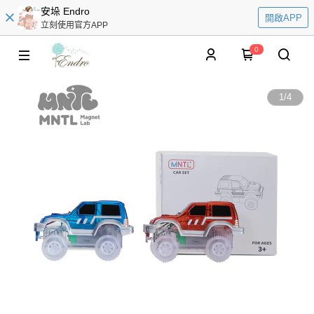
安垛 Endro
開啟APP
立刻使用官方APP
0
1
/
4