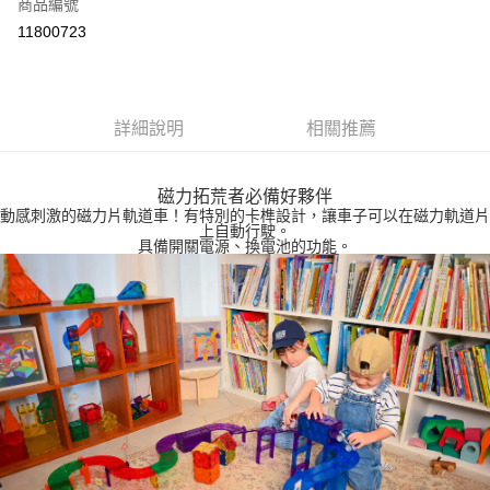
超商取貨付款
商品編號
華南商業銀行
彰化商業銀行
11800723
LINE Pay
上海商業儲蓄銀行
台北富邦商業銀行
國泰世華商業銀行
兆豐國際商業銀行
Apple Pay
臺灣中小企業銀行
台中商業銀行
匯豐（台灣）商業銀行
華泰商業銀行
悠遊付
詳細說明
相關推薦
聯邦商業銀行
遠東國際商業銀行
元大商業銀行
永豐商業銀行
ATM付款
玉山商業銀行
星展（台灣）商業銀行
磁力拓荒者必備好夥伴
台新國際商業銀行
中國信託商業銀行
動感刺激的磁力片軌道車！有特別的卡榫設計，讓車子可以在磁力軌道片
運送方式
台灣樂天信用卡公司
上自動行駛。
具備開關電源、換電池的功能。
全家取貨付款
每筆NT$85，滿NT$999(含以上)免運費
付款後全家取貨
每筆NT$85，滿NT$999(含以上)免運費
付款後萊爾富取貨
每筆NT$100，滿NT$999(含以上)免運費
7-11取貨付款