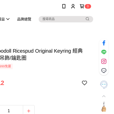
0
權益
品牌總覽
doll Ricespud Original Keyring 經典
 吊飾/鑰匙圈
999免運
12